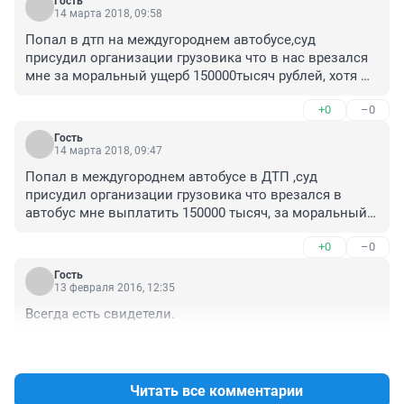
Гость
14 марта 2018, 09:58
Попал в дтп на междугороднем автобусе,суд 
присудил организации грузовика что в нас врезался 
мне за моральный ущерб 150000тысяч рублей, хотя 
перенёс ещё четыре операции должны ещё одну 
+0
–0
сделать,а как получить страховку с автовокзала где 
мы покупаем билеты и платим за страховку,или они 
Гость
только судятся за свои автобусы чтобы получить 
14 марта 2018, 09:47
деньги?
Попал в междугороднем автобусе в ДТП ,суд 
присудил организации грузовика что врезался в 
автобус мне выплатить 150000 тысяч, за моральный 
ущерб, хотя были представлены документы из 
+0
–0
больницы что оторвалась селезёнка, аппендицит и 
многое другое вобщем остался инвалидом а как же 
Гость
по страховке от автовокзала мы ведь платим за 
13 февраля 2016, 12:35
страховку по билетам или нет закона в России чтобы 
Всегда есть свидетели.
оплачивать кто потерпел и получил увечье,или 
автовокзал только за свой автобус добивается 
+0
–0
компенсацию?
Читать все комментарии