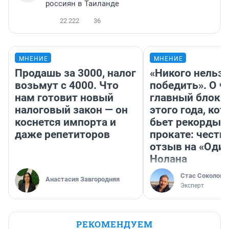
россиян в Таиланде
22 222
36
МНЕНИЕ
МНЕНИЕ
Продашь за 3000, налог
«Никого нельз
возьмут с 4000. Что
победить». О ч
нам готовит новый
главный блокб
налоговый закон — он
этого года, ко
коснется импорта и
бьет рекорды 
даже репетиторов
прокате: честн
отзыв на «Оди
Нолана
Стас Соколов
Анастасия Завгородняя
Эксперт
РЕКОМЕНДУЕМ