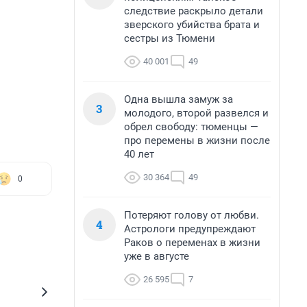
следствие раскрыло детали
зверского убийства брата и
сестры из Тюмени
40 001
49
Одна вышла замуж за
3
молодого, второй развелся и
обрел свободу: тюменцы —
про перемены в жизни после
40 лет
30 364
49
0
Потеряют голову от любви.
4
Астрологи предупреждают
Раков о переменах в жизни
уже в августе
26 595
7