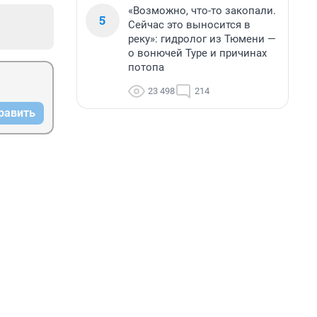
«Возможно, что-то закопали.
5
Сейчас это выносится в
реку»: гидролог из Тюмени —
о вонючей Туре и причинах
потопа
23 498
214
равить