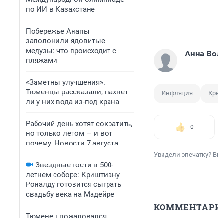
по ИИ в Казахстане
Побережье Анапы
заполонили ядовитые
медузы: что происходит с
Анна Во
пляжами
«Заметны улучшения».
Тюменцы рассказали, пахнет
Инфляция
Кр
ли у них вода из-под крана
Рабочий день хотят сократить,
0
но только летом — и вот
почему. Новости 7 августа
Увидели опечатку? В
Звездные гости в 500-
летнем соборе: Криштиану
Роналду готовится сыграть
свадьбу века на Мадейре
КОММЕНТАР
Тюменец пожаловался