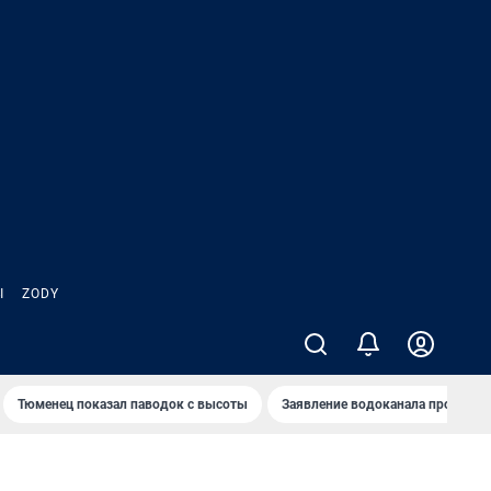
Ы
ZODY
Тюменец показал паводок с высоты
Заявление водоканала про запа