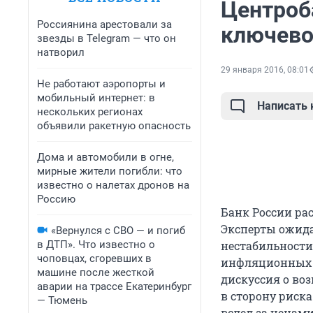
Центроб
Россиянина арестовали за
ключево
звезды в Telegram — что он
натворил
29 января 2016, 08:01
Не работают аэропорты и
мобильный интернет: в
Написать
нескольких регионах
объявили ракетную опасность
Дома и автомобили в огне,
мирные жители погибли: что
известно о налетах дронов на
Россию
Банк России ра
Эксперты ожида
«Вернулся с СВО — и погиб
в ДТП». Что известно о
нестабильност
чоповцах, сгоревших в
инфляционных р
машине после жесткой
дискуссия о во
аварии на трассе Екатеринбург
в сторону риск
— Тюмень
вслед за ценам