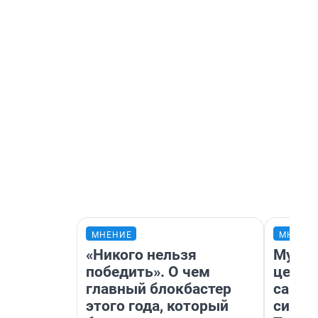
МНЕНИЕ
МНЕНИ
«Никого нельзя
Музей
победить». О чем
церко
главный блокбастер
самоц
этого года, который
симво