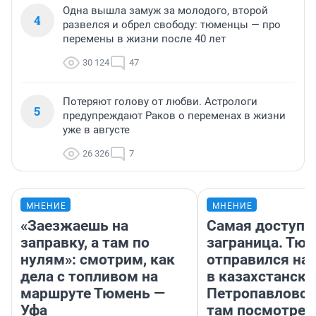
Одна вышла замуж за молодого, второй
4
развелся и обрел свободу: тюменцы — про
перемены в жизни после 40 лет
30 124
47
Потеряют голову от любви. Астрологи
5
предупреждают Раков о переменах в жизни
уже в августе
26 326
7
МНЕНИЕ
МНЕНИЕ
«Заезжаешь на
Самая доступн
заправку, а там по
заграница. Тю
нулям»: смотрим, как
отправился на
дела с топливом на
в казахстански
маршруте Тюмень —
Петропавловск
Уфа
там посмотрет