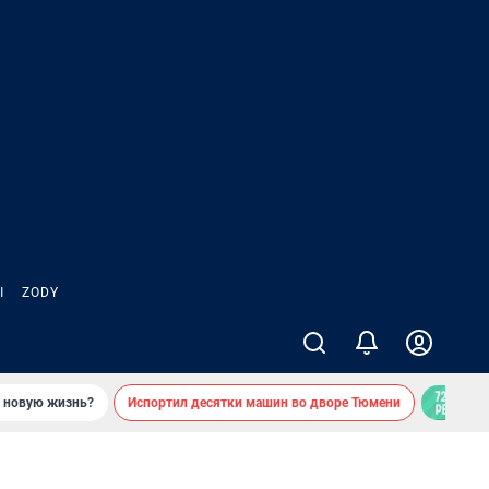
Ы
ZODY
ь новую жизнь?
Испортил десятки машин во дворе Тюмени