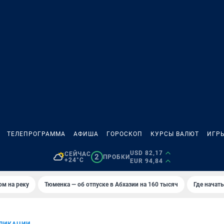
ТЕЛЕПРОГРАММА
АФИША
ГОРОСКОП
КУРСЫ ВАЛЮТ
ИГР
USD 82,17
СЕЙЧАС
2
ПРОБКИ
+24°C
EUR 94,84
ом на реку
Тюменка — об отпуске в Абхазии на 160 тысяч
Где начат