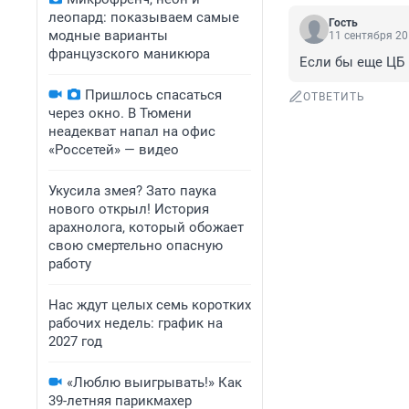
леопард: показываем самые
Гость
модные варианты
11 сентября 20
французского маникюра
Если бы еще ЦБ 
Пришлось спасаться
ОТВЕТИТЬ
через окно. В Тюмени
неадекват напал на офис
«Россетей» — видео
Укусила змея? Зато паука
нового открыл! История
арахнолога, который обожает
свою смертельно опасную
работу
Нас ждут целых семь коротких
рабочих недель: график на
2027 год
«Люблю выигрывать!» Как
39-летняя парикмахер