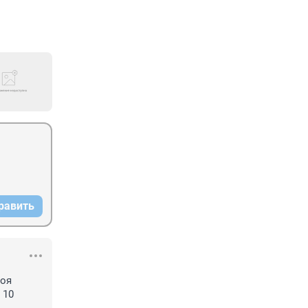
равить
оя 
10 