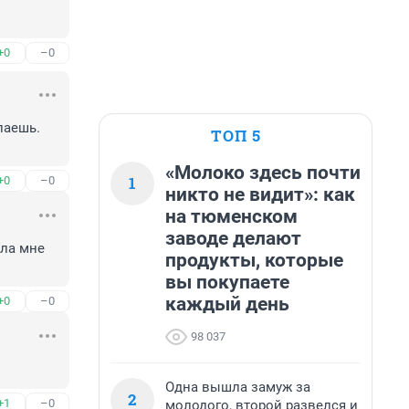
+0
–0
аешь. 
ТОП 5
«Молоко здесь почти
1
+0
–0
никто не видит»: как
на тюменском
заводе делают
ла мне 
продукты, которые
вы покупаете
каждый день
+0
–0
98 037
Одна вышла замуж за
2
+1
–0
молодого, второй развелся и