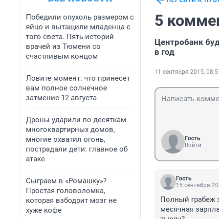
ПЕРЕЙТИ К ПУ
5 комме
Победили опухоль размером с
яйцо и вытащили младенца с
того света. Пять историй
Центробанк буд
врачей из Тюмени со
в год
счастливым концом
11 сентября 2015, 08:5
Ловите момент: что принесет
вам полное солнечное
затмение 12 августа
Дроны ударили по десяткам
многоквартирных домов,
многие охватил огонь,
Гость
Войти
пострадали дети: главное об
атаке
Гость
Сыграем в «Ромашку»?
15 сентября 20
Простая головоломка,
Полный грабеж за
которая взбодрит мозг не
месячная зарпла
хуже кофе