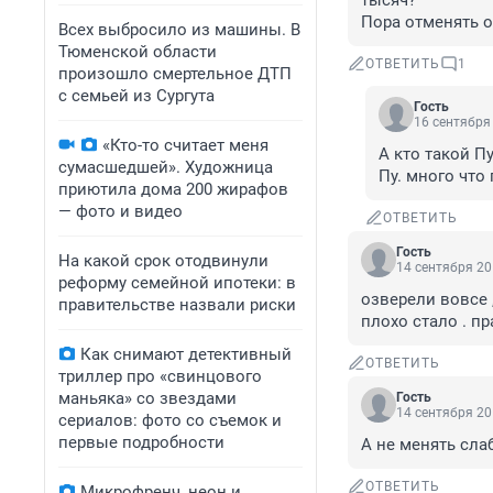
тысяч?

Пора отменять о
Всех выбросило из машины. В
Тюменской области
ОТВЕТИТЬ
1
произошло смертельное ДТП
с семьей из Сургута
Гость
16 сентября 
«Кто-то считает меня
А кто такой П
сумасшедшей». Художница
Пу. много что
приютила дома 200 жирафов
— фото и видео
ОТВЕТИТЬ
Гость
На какой срок отодвинули
14 сентября 20
реформу семейной ипотеки: в
озверели вовсе ,
правительстве назвали риски
плохо стало . п
Как снимают детективный
ОТВЕТИТЬ
триллер про «свинцового
маньяка» со звездами
Гость
14 сентября 20
сериалов: фото со съемок и
первые подробности
А не менять сла
ОТВЕТИТЬ
Микрофренч, неон и