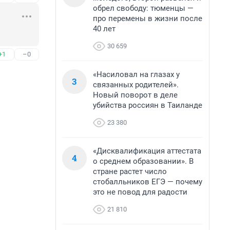
обрел свободу: тюменцы —
про перемены в жизни после
40 лет
30 659
+1
–0
«Насиловал на глазах у
3
связанных родителей».
Новый поворот в деле
убийства россиян в Таиланде
23 380
«Дисквалификация аттестата
4
о среднем образовании». В
стране растет число
стобалльников ЕГЭ — почему
это не повод для радости
21 810