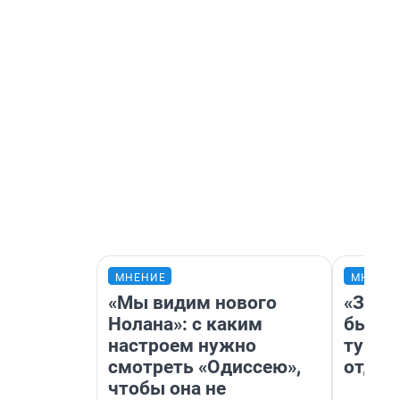
МНЕНИЕ
МНЕНИ
«Мы видим нового
«За н
Нолана»: с каким
были 
настроем нужно
турис
смотреть «Одиссею»,
отдых
чтобы она не