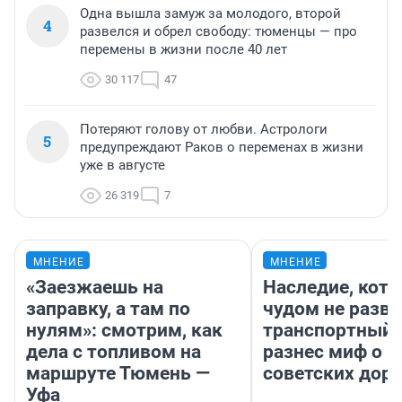
Одна вышла замуж за молодого, второй
4
развелся и обрел свободу: тюменцы — про
перемены в жизни после 40 лет
30 117
47
Потеряют голову от любви. Астрологи
5
предупреждают Раков о переменах в жизни
уже в августе
26 319
7
МНЕНИЕ
МНЕНИЕ
«Заезжаешь на
Наследие, кото
заправку, а там по
чудом не разва
нулям»: смотрим, как
транспортный 
дела с топливом на
разнес миф о 
маршруте Тюмень —
советских доро
Уфа