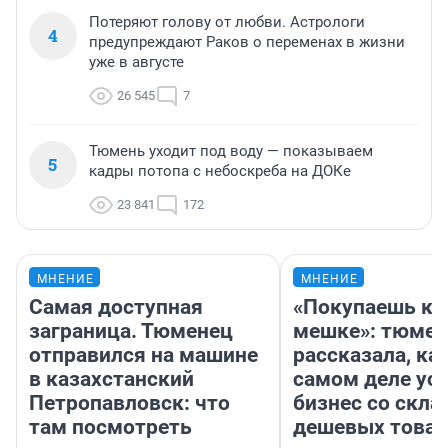
Потеряют голову от любви. Астрологи
4
предупреждают Раков о переменах в жизни
уже в августе
26 545
7
Тюмень уходит под воду — показываем
5
кадры потопа с небоскреба на ДОКе
23 841
172
МНЕНИЕ
МНЕНИЕ
Самая доступная
«Покупаешь ко
заграница. Тюменец
мешке»: тюмен
отправился на машине
рассказала, как
в казахстанский
самом деле ус
Петропавловск: что
бизнес со скл
там посмотреть
дешевых това