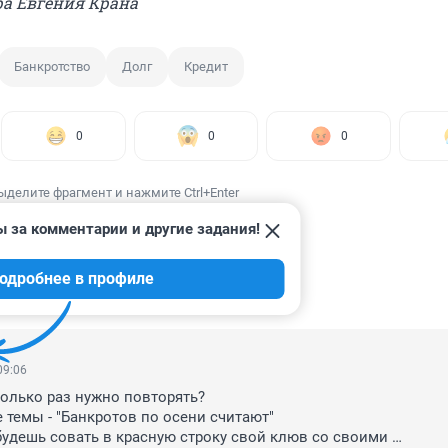
ра Евгения Крана
Банкротство
Долг
Кредит
0
0
0
ыделите фрагмент и нажмите Ctrl+Enter
ы за комментарии и другие задания!
одробнее в профиле
ИИ
360
09:06
колько раз нужно повторять?

 темы - "Банкротов по осени считают"

будешь совать в красную строку свой клюв со своими 