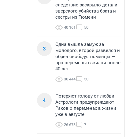
следствие раскрыло детали
зверского убийства брата и
сестры из Тюмени
40 161
50
Одна вышла замуж за
3
молодого, второй развелся и
обрел свободу: тюменцы —
про перемены в жизни после
40 лет
30 444
50
Потеряют голову от любви.
4
Астрологи предупреждают
Раков о переменах в жизни
уже в августе
26 673
7