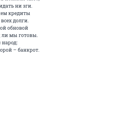
идать ни зги.
нем кредиты
 всех долги.
ой обновой
д ли мы готовы.
 народ:
орой – банкрот.