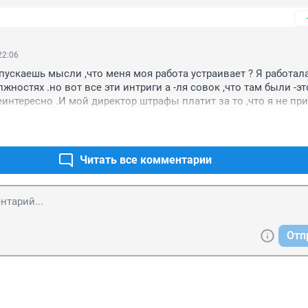
сами, сынками?

ести свой бред на первую полосу? Ведь пять лет твердят что т
су - ушел от темы, общайся на задворках!

ивость.
22:06
опускаешь мысли ,что меня моя работа устраивает ? Я работала
ностях .но вот все эти интриги а -ля совок ,что там были -это
еинтересно .И мой директор штрафы платит за то ,что я не при
ту ,как положено по договору с арендодателем .Ты полагаешь ,
ь "делает ?Что же вы такие то ..а ?..Даже не знаю каким словом
сем ничего человеческого не осталось ?Что же так то ..
Читать все комментарии
Отп