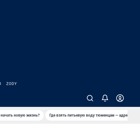
Ы
ZODY
 начать новую жизнь?
Где взять питьевую воду тюменцам — адреса