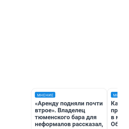
МНЕНИЕ
МНЕНИ
«Аренду подняли почти
Какие
втрое». Владелец
проду
тюменского бара для
в маг
неформалов рассказал,
Обзор