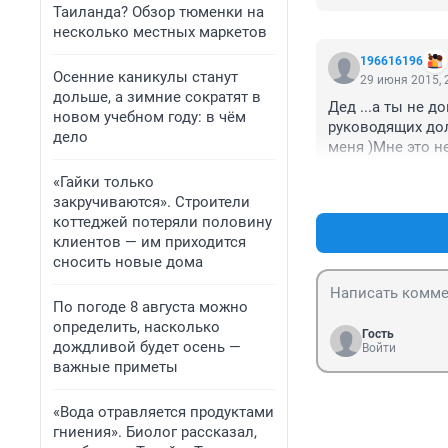
директорами,тру
Таиланда? Обзор тюменки на
Что за мания вын
несколько местных маркетов
тьфушке, что гну
196616196
 ... невосприимч
Осенние каникулы станут
29 июня 2015, 
дольше, а зимние сократят в
Дед ...а ты не д
новом учебном году: в чём
руководящих долж
дело
меня )Мне это н
вовремя на рабо
«Гайки только
за мою "...упост
закручиваются». Строители
определить ..Сов
коттеджей потеряли половину
клиентов — им приходится
сносить новые дома
По погоде 8 августа можно
определить, насколько
Гость
дождливой будет осень —
Войти
важные приметы
«Вода отравляется продуктами
гниения». Биолог рассказал,