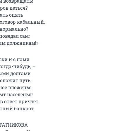
 возвращать!
ров деться?
ать опять
договор кабальный.
 нормально?
поведал сам:
им должникам!»
ски и с нами
огда-нибудь, –
ыми долгами
роложит путь.
ное вложенье
ыт населенья!
в ответ причтет
тный банкрот.
 РАТНИКОВА