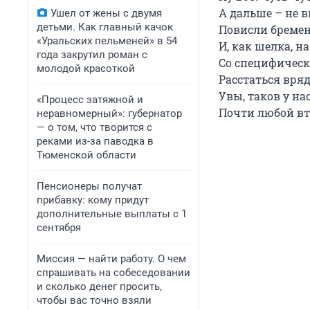
А дальше – не в
Ушел от жены с двумя
детьми. Как главный качок
Повисли бреме
«Уральских пельменей» в 54
И, как шелка, на
года закрутил роман с
Со специфическ
молодой красоткой
Расстаться вря
Увы, таков у нас
«Процесс затяжной и
Почти любой вт
неравномерный»: губернатор
— о том, что творится с
реками из-за паводка в
Тюменской области
Пенсионеры получат
прибавку: кому придут
дополнительные выплаты с 1
сентября
Миссия — найти работу. О чем
спрашивать на собеседовании
и сколько денег просить,
чтобы вас точно взяли