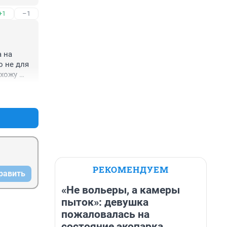
+1
–1
ебе, что 
 на 
 не для 
хожу 
это он 
+0
–0
 
РЕКОМЕНДУЕМ
равить
«Не вольеры, а камеры
пыток»: девушка
пожаловалась на
состояние экопарка