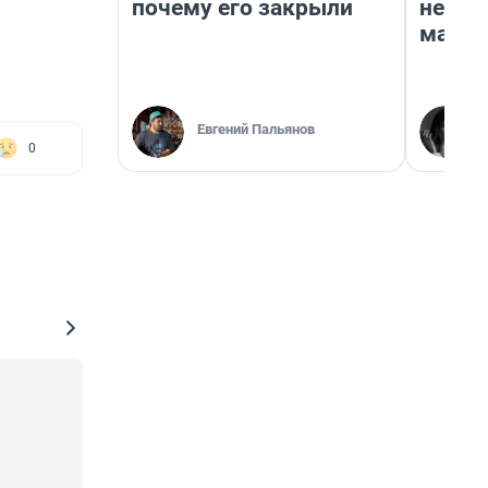
почему его закрыли
неско
марке
Евгений Пальянов
0