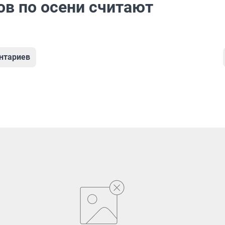
ов по осени считают
нтариев