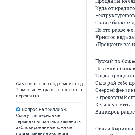
Проценты нечем
Куда от кредито
Реструктуриров
Свой с банком 
Но это разве же
Христос ведь за
«Прощайте ваш
Пускай по-боже
Поступит банк к
Тогда прощенн
Он в рай себе п
Самосвал снес надземник под
Сверхэффектив
Тюменью — трасса полностью
перекрыта
В греховный оп
К числу святых 
Вопрос на триллион.
Банкиров радос
Смогут ли зерновые
терминалы Балтики заменить
заблокированные южные
Стихи Кирилла
порты: мнение эксперта