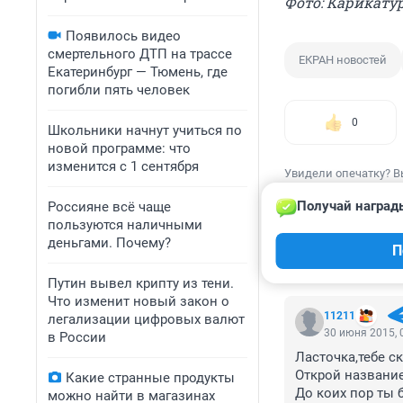
Фото: Карикату
Появилось видео
смертельного ДТП на трассе
ЕКРАН новостей
Екатеринбург — Тюмень, где
погибли пять человек
0
Школьники начнут учиться по
новой программе: что
изменится с 1 сентября
Увидели опечатку? В
Получай наград
Россияне всё чаще
пользуются наличными
деньгами. Почему?
П
КОММЕНТАР
Путин вывел крипту из тени.
Что изменит новый закон о
11211
легализации цифровых валют
30 июня 2015, 
в России
Ласточка,тебе с
Открой название
Какие странные продукты
До коих пор ты 
можно найти в магазинах