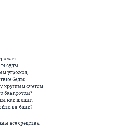
 урожая
ни суды...
ым угрожая,
твие беды:
ду круглым счетом
о банкротом?
м, как шланг,
ойти ва-банк?
ны все средства,