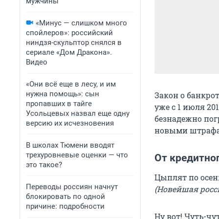
мужчины
«Минус — слишком много
спойлеров»: российский
ниндзя-скульптор снялся в
сериале «Дом Дракона».
Видео
«Они всё еще в лесу, и им
нужна помощь»: сын
Закон о банкро
пропавших в тайге
уже с 1 июля 20
Усольцевых назвал еще одну
безнадежно пог
версию их исчезновения
новыми штрафа
В школах Тюмени вводят
трехуровневые оценки — что
От кредитног
это такое?
Цыплят по осен
Переводы россиян начнут
(Новейшая росс
блокировать по одной
причине: подробности
Ну вот! Чуть-чу