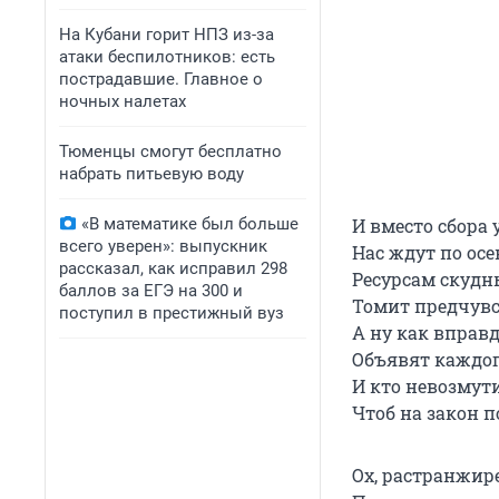
На Кубани горит НПЗ из-за
атаки беспилотников: есть
пострадавшие. Главное о
ночных налетах
Тюменцы смогут бесплатно
набрать питьевую воду
«В математике был больше
И вместо сбора
всего уверен»: выпускник
Нас ждут по осе
рассказал, как исправил 298
Ресурсам скудн
баллов за ЕГЭ на 300 и
Томит предчувс
поступил в престижный вуз
А ну как вправ
Объявят каждог
И кто невозмути
Чтоб на закон п
Ох, растранжире