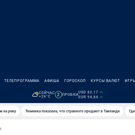
ТЕЛЕПРОГРАММА
АФИША
ГОРОСКОП
КУРСЫ ВАЛЮТ
ИГР
USD 82,17
СЕЙЧАС
2
ПРОБКИ
+26°C
EUR 94,84
м на реку
Тюменка показала, что странного продают в Таиланде
Где
А