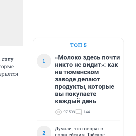
ТОП 5
«Молоко здесь почти
 силу
1
никто не видит»: как
оторые
на тюменском
ернется
заводе делают
продукты, которые
вы покупаете
каждый день
97 599
144
Думали, что говорят с
2
полицейским. Тайское