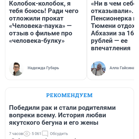
Колобок-колобок, я
«Ни в чем себе
тебя боюсь! Ради чего
отказывали».
отложили прокат
Пенсионерка и
«Человека-паука» —
Тюмени отдохн
отзыв о фильме про
Абхазии за 160
«человека-булку»
рублей — ее
впечатления
Надежда Губарь
Алла Гайсина
РЕКОМЕНДУЕМ
Победили рак и стали родителями
вопреки всему. История любви
якутского бегуна и его жены
7 часов
5 061
Обсудить