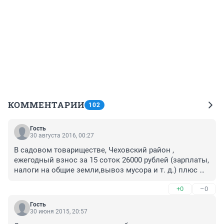
КОММЕНТАРИИ
102
Гость
30 августа 2016, 00:27
В садовом товариществе, Чеховский район , 
ежегодный взнос за 15 соток 26000 рублей (зарплаты, 
налоги на общие земли,вывоз мусора и т. д.) плюс 
налог на землю 4.500 руб. государству, бензин и, 
+0
–0
чтобы вырастить овощи нежно потратить много 
времени. Овощи выгодно выращивать если ДОМ В 
Гость
ДЕРЕВНЕ. Многие СНТ в Московской области только 
30 июня 2015, 20:57
для хобби-садоводства с грядками "на салатик" и 