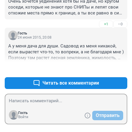
Очень хочется уединения хотя бы на даче, но кругом 
отдыха семьи. Экономия на покупке овощей осталась 
соседи, которые не знают про СНИПы и лепят свои 
в прошлом, в Советском Союзе.
отхожие места прямо к границе, а ты все равно в силу 
своего порочного воспитания(с соседями надо 
+1
–0
любезничать) должен терпеть и делать вид, что 
бузумно счастлив обсудить с ними борьбу с 
Гость
сорниками и методы прищипывания огурцов Как 
24 июня 2015, 20:08
научиться говорить то, что думаешь?
А у меня дача для души. Садовод из меня никакой, 
если вырастет что-то, то вопреки, а не благодаря мне ) 
Поэтому там растет лесная земляника, жимолость, 
кусты крыжовника и смородины, вишня пытается 
+0
–0
выжить. А еще пара кедров, пара огромных 
лиственниц, маленькая речушка посреди участка с 
хариусами, гора с ужами и гадюками и до залива с 
Читать все комментарии
песчаным пляжем 5 минут и лес с грибами )
Гость
Отправить
Войти