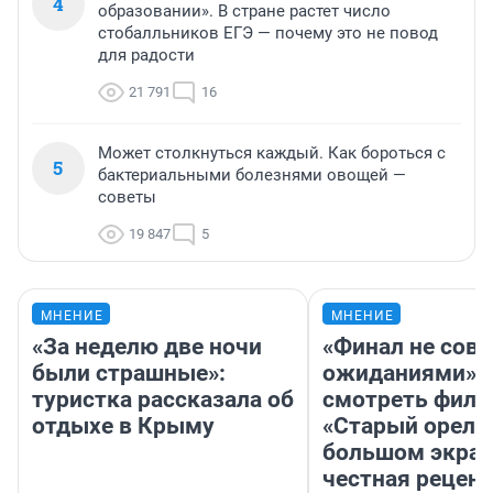
4
образовании». В стране растет число
стобалльников ЕГЭ — почему это не повод
для радости
21 791
16
Может столкнуться каждый. Как бороться с
5
бактериальными болезнями овощей —
советы
19 847
5
МНЕНИЕ
МНЕНИЕ
«За неделю две ночи
«Финал не совп
были страшные»:
ожиданиями»: 
туристка рассказала об
смотреть фил
отдыхе в Крыму
«Старый орел» 
большом экран
честная рецен