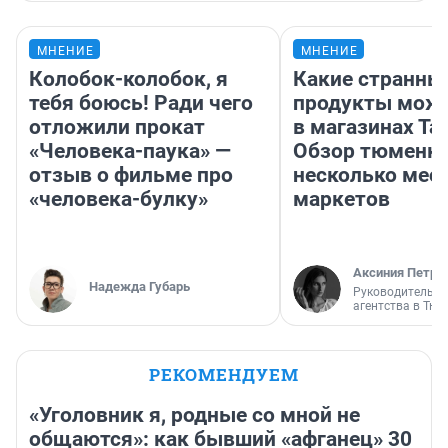
МНЕНИЕ
МНЕНИЕ
Колобок-колобок, я
Какие странны
тебя боюсь! Ради чего
продукты можн
отложили прокат
в магазинах Та
«Человека-паука» —
Обзор тюменки
отзыв о фильме про
несколько мес
«человека-булку»
маркетов
Аксиния Петро
Надежда Губарь
Руководитель м
агентства в Тю
РЕКОМЕНДУЕМ
«Уголовник я, родные со мной не
общаются»: как бывший «афганец» 30