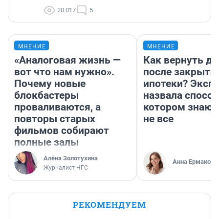
20 017
5
МНЕНИЕ
МНЕНИЕ
«Аналоговая жизнь —
Как вернуть де
вот что нам нужно».
после закрыти
Почему новые
ипотеки? Эксп
блокбастеры
назвала способ
проваливаются, а
котором знают
повторы старых
не все
фильмов собирают
полные залы
Алёна Золотухина
Анна Ермакова
Журналист НГС
РЕКОМЕНДУЕМ