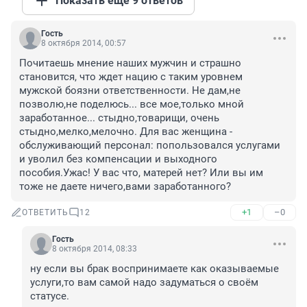
Показать ещё 9 ответов
Гость
8 октября 2014, 00:57
Почитаешь мнение наших мужчин и страшно 
становится, что ждет нацию с таким уровнем 
мужской боязни ответственности. Не дам,не 
позволю,не поделюсь... все мое,только мной 
заработанное... стыдно,товарищи, очень 
стыдно,мелко,мелочно. Для вас женщина - 
обслуживающий персонал: попользовался услугами 
и уволил без компенсации и выходного 
пособия.Ужас! У вас что, матерей нет? Или вы им 
тоже не даете ничего,вами заработанного?
+1
–0
ОТВЕТИТЬ
12
Гость
8 октября 2014, 08:33
ну если вы брак воспринимаете как оказываемые 
услуги,то вам самой надо задуматься о своём 
статусе.
