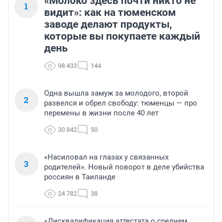
«Молоко здесь почти никто не
1
видит»: как на тюменском
заводе делают продукты,
которые вы покупаете каждый
день
98 433
144
Одна вышла замуж за молодого, второй
2
развелся и обрел свободу: тюменцы — про
перемены в жизни после 40 лет
30 842
50
«Насиловал на глазах у связанных
3
родителей». Новый поворот в деле убийства
россиян в Таиланде
24 782
38
«Дисквалификация аттестата о среднем