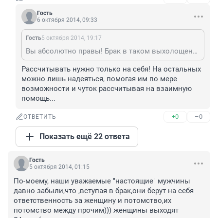
Гость
6 октября 2014, 09:33
Гость
5 октября 2014, 19:17
Вы абсолютно правы! Брак в таком выхолощенном состоянии,как сейчас, не нужен. Но брать на себя ответственность за любимого человека необходимо,иначе на кого рассчитывать,если с тобой что-то случится? На детей? Но они усвоят от своих независимых родителей независимость от близких и от родителей в первую очередь.Рассчитывать будете лишь на деньги?
Рассчитывать нужно только на себя! На остальных 
можно лишь надеяться, помогая им по мере 
возможности и чуток рассчитывая на взаимную 
помощь...
+0
–0
ОТВЕТИТЬ
Показать ещё 22 ответа
Гость
5 октября 2014, 01:15
По-моему, наши уважаемые "настоящие" мужчины 
давно забыли,что ,вступая в брак,они берут на себя 
ответственность за женщину и потомство,их 
потомство между прочим))) женщины выходят 