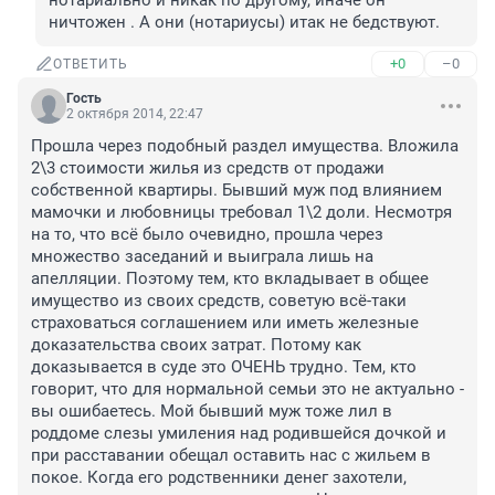
нотариально и никак по другому, иначе он 
ничтожен . А они (нотариусы) итак не бедствуют.
+0
–0
ОТВЕТИТЬ
Гость
2 октября 2014, 22:47
Прошла через подобный раздел имущества. Вложила 
2\3 стоимости жилья из средств от продажи 
собственной квартиры. Бывший муж под влиянием 
мамочки и любовницы требовал 1\2 доли. Несмотря 
на то, что всё было очевидно, прошла через 
множество заседаний и выиграла лишь на 
апелляции. Поэтому тем, кто вкладывает в общее 
имущество из своих средств, советую всё-таки 
страховаться соглашением или иметь железные 
доказательства своих затрат. Потому как 
доказывается в суде это ОЧЕНЬ трудно. Тем, кто 
говорит, что для нормальной семьи это не актуально - 
вы ошибаетесь. Мой бывший муж тоже лил в 
роддоме слезы умиления над родившейся дочкой и 
при расставании обещал оставить нас с жильем в 
покое. Когда его родственники денег захотели, 