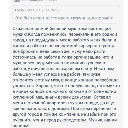
Гость
3 октября 2014, 09:57
Это был ответ настоящего мужчины, который привык думать не только тем, чем большинство "настоящих" женщин манипулирует ими, а еще и головой. Козел, не мужик - это лучший комплимент для действительно настоящего мужчины, который не повелся на Ваши пляски с бубнами )))
Оказывается мой бывший муж тоже настоящий 
мужик! Когда поженились, переехали в его родной 
город, на предыдущем месте работу у меня были и 
жилье и работа с перспективой карьерного роста. 
Все бросила, ведь семья же, мужу надо расти. 
Устроилась на работу в ту же организацию, что и 
муж, через пару месяцев появились успехи в 
работе, у начальства на хорошем счету. И вот чем 
больше у меня успехов на работе, тем хуже 
относится к этому муж, в конце концов потребовал 
уволиться. Хорошо, что не послушалась, потому что 
в конце концов он исчез с ключами от совместно 
купленной машины и всеми деньгами. Оставил 
меня в съемной квартире в чужом городе, да еще 
как выяснилось, с долгами. При этом перевелся в 
другой город в той же компании, не забыв при это 
очернить меня перед руководством. Мужик, одним 
словом!