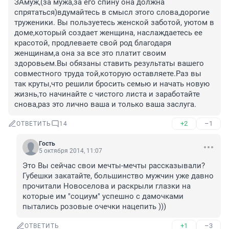
ЗАмуж,(за мужа,за его спину она должна 
спрятаться)вдумайтесь в смысл этого слова,дорогие 
труженики. Вы пользуетесь женской заботой, уютом в 
доме,который создает женщина, наслаждаетесь ее 
красотой, продлеваете свой род благодаря 
женщинам,а она за все это платит своим 
здоровьем.Вы обязаны ставить результаты вашего 
совместного труда той,которую оставляете.Раз вы 
так круты,что решили бросить семью и начать новую 
жизнь,то начинайте с чистого листа и заработайте 
снова,раз это лично ваша и только ваша заслуга.
+2
–1
ОТВЕТИТЬ
14
Гость
5 октября 2014, 11:07
Это Вы сейчас свои мечты-мечты рассказывали? 
Губешки закатайте, большинство мужчин уже давно 
прочитали Новоселова и раскрыли глазки на 
которые им "социум" успешно с дамочками 
пытались розовые очечки нацепить )))
+1
–3
ОТВЕТИТЬ