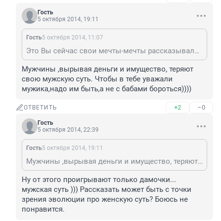
Гость
5 октября 2014, 19:11
Гость
5 октября 2014, 11:07
Это Вы сейчас свои мечты-мечты рассказывали? Губешки закатайте, большинство мужчин уже давно прочитали Новоселова и раскрыли глазки на которые им "социум" успешно с дамочками пытались розовые очечки нацепить )))
Мужчины ,вырывая деньги и имущество, теряют 
свою мужскую суть. Чтобы в тебе уважали 
мужика,надо им быть,а не с бабами бороться))))
+2
–0
ОТВЕТИТЬ
Гость
5 октября 2014, 22:39
Гость
5 октября 2014, 19:11
Мужчины ,вырывая деньги и имущество, теряют свою мужскую суть. Чтобы в тебе уважали мужика,надо им быть,а не с бабами бороться))))
Ну от этого проигрывают только дамочки... 
мужская суть ))) Рассказать может быть с точки 
зрения эволюции про женскую суть? Боюсь не 
понравится.