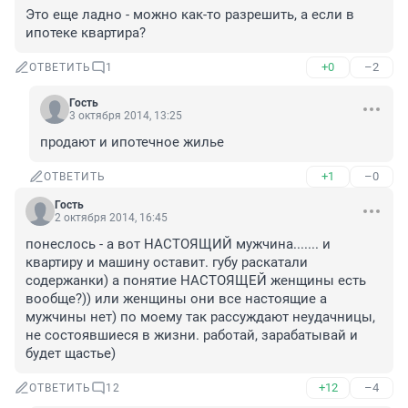
Это еще ладно - можно как-то разрешить, а если в 
ипотеке квартира?
+0
–2
ОТВЕТИТЬ
1
Гость
3 октября 2014, 13:25
продают и ипотечное жилье
+1
–0
ОТВЕТИТЬ
Гость
2 октября 2014, 16:45
понеслось - а вот НАСТОЯЩИЙ мужчина....... и 
квартиру и машину оставит. губу раскатали 
содержанки) а понятие НАСТОЯЩЕЙ женщины есть 
вообще?)) или женщины они все настоящие а 
мужчины нет) по моему так рассуждают неудачницы, 
не состоявшиеся в жизни. работай, зарабатывай и 
будет щастье)
+12
–4
ОТВЕТИТЬ
12