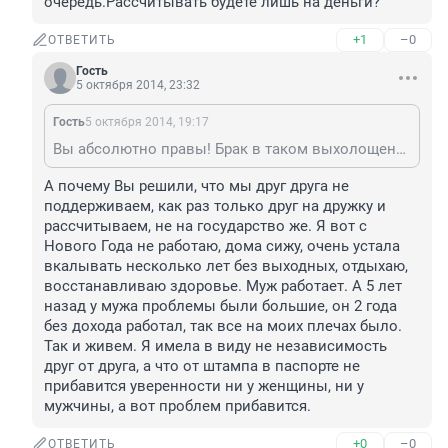
очередь.Рассчитывать будете лишь на деньги?
+1
–0
ОТВЕТИТЬ
Гость
5 октября 2014, 23:32
Гость
5 октября 2014, 19:17
Вы абсолютно правы! Брак в таком выхолощенном состоянии,как сейчас, не нужен. Но брать на себя ответственность за любимого человека необходимо,иначе на кого рассчитывать,если с тобой что-то случится? На детей? Но они усвоят от своих независимых родителей независимость от близких и от родителей в первую очередь.Рассчитывать будете лишь на деньги?
А почему Вы решили, что мы друг друга не 
поддерживаем, как раз только друг на дружку и 
рассчитываем, не на государство же. Я вот с 
Нового Года не работаю, дома сижу, очень устала 
вкалывать несколько лет без выходных, отдыхаю, 
восстанавливаю здоровье. Муж работает. А 5 лет 
назад у мужа проблемы были большие, он 2 года 
без дохода работал, так все на моих плечах было. 
Так и живем. Я имела в виду не независимость 
друг от друга, а что от штампа в паспорте не 
прибавится уверенности ни у женщины, ни у 
мужчины, а вот проблем прибавится.
+0
–0
ОТВЕТИТЬ