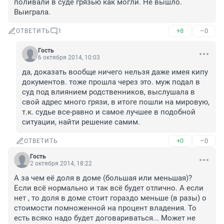
поливали в суде грязью как могли. Не вышло. 
Выиграла.
+8
–0
ОТВЕТИТЬ
1
Гость
6 октября 2014, 10:03
да, доказать вообще ничего нельзя даже имея кипу 
документов. тоже прошла через это. муж подал в 
суд под влиянием родственников, выслушала в 
свой адрес много грязи, в итоге пошли на мировую, 
т.к. судье все-равно и самое лучшее в подобной 
ситуации, найти решение самим.
+0
–0
ОТВЕТИТЬ
Гость
2 октября 2014, 18:22
А за чем её доля в доме (большая или меньшая)? 
Если всё нормально и так всё будет отлично. А если 
нет , то доля в доме стоит гораздо меньше (в разы) о 
стоимости помноженной на процент владения. То 
есть всяко надо будет договариваться... Может не 