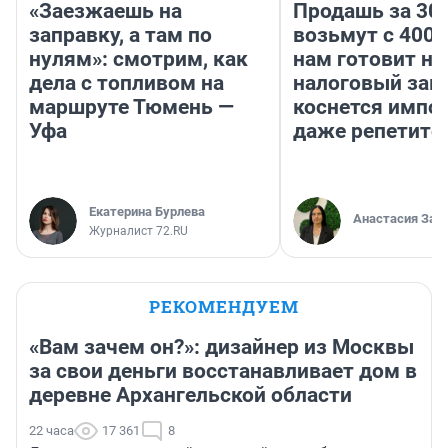
«Заезжаешь на
Продашь за 300
заправку, а там по
возьмут с 4000
нулям»: смотрим, как
нам готовит н
дела с топливом на
налоговый зако
маршруте Тюмень —
коснется импор
Уфа
даже репетито
Екатерина Бурлева
Анастасия Зав
Журналист 72.RU
РЕКОМЕНДУЕМ
«Вам зачем он?»: дизайнер из Москвы
за свои деньги восстанавливает дом в
деревне Архангельской области
22 часа
17 361
8