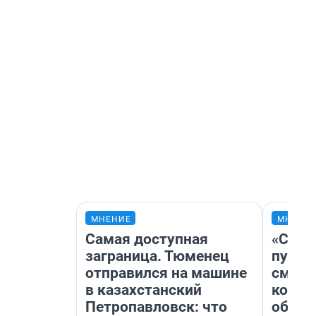
МНЕНИЕ
МНЕНИ
Самая доступная
«Спут
заграница. Тюменец
пургу»
отправился на машине
смерт
в казахстанский
котор
Петропавловск: что
обнар