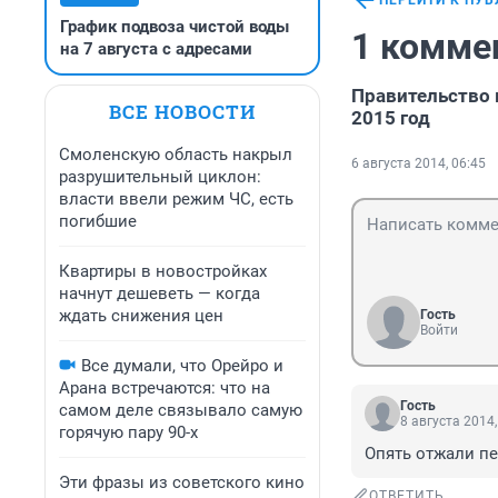
ПЕРЕЙТИ К ПУ
График подвоза чистой воды
1 комме
на 7 августа с адресами
Правительство 
ВСЕ НОВОСТИ
2015 год
Смоленскую область накрыл
6 августа 2014, 06:45
разрушительный циклон:
власти ввели режим ЧС, есть
погибшие
Квартиры в новостройках
начнут дешеветь — когда
ждать снижения цен
Гость
Войти
Все думали, что Орейро и
Арана встречаются: что на
Гость
самом деле связывало самую
8 августа 2014,
горячую пару 90-х
Опять отжали пе
Эти фразы из советского кино
ОТВЕТИТЬ