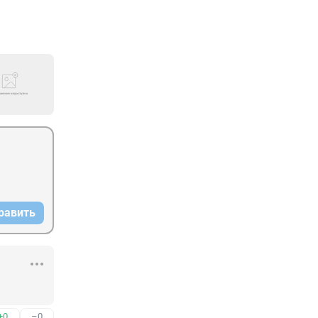
равить
+0
–0