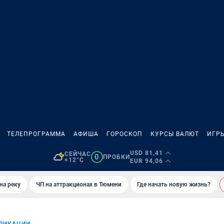
ТЕЛЕПРОГРАММА
АФИША
ГОРОСКОП
КУРСЫ ВАЛЮТ
ИГР
USD 81,41
СЕЙЧАС
0
ПРОБКИ
+12°C
EUR 94,06
на реку
ЧП на аттракционах в Тюмени
Где начать новую жизнь?