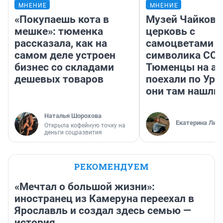
МНЕНИЕ
МНЕНИЕ
«Покупаешь кота в
Музей Чайковс
мешке»: тюменка
церковь с
рассказала, как на
самоцветами и
самом деле устроен
символика ССС
бизнес со складами
Тюменцы на ав
дешевых товаров
поехали по Ура
они там нашли
Наталья Шорохова
Екатерина Лит
Открыла кофейную точку на
деньги соцразвития
РЕКОМЕНДУЕМ
«Мечтал о большой жизни»:
иностранец из Камеруна переехал в
Ярославль и создал здесь семью —
история