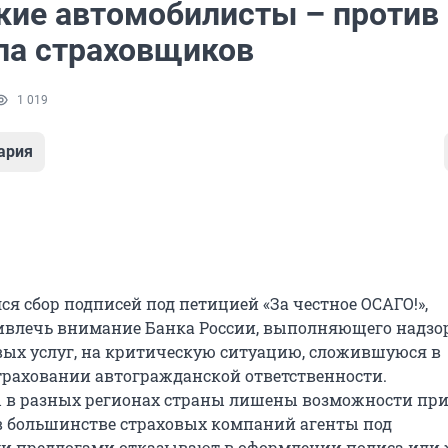
кие автомобилисты – против
ла страховщиков
1 019
ария
я сбор подписей под петицией «За честное ОСАГО!»,
влечь внимание Банка России, выполняющего надзо
ых услуг, на критическую ситуацию, сложившуюся в
траховании автогражданской ответственности.
 в разных регионах страны лишены возможности при
в большинстве страховых компаний агенты под
предлогами отказывают в оформлении полиса или 