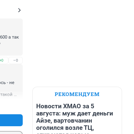
00 а так 
 
+0
–0
ь - не 
РЕКОМЕНДУЕМ
такой 
Новости ХМАО за 5
+0
–0
августа: муж дает деньги
Айзе, вартовчанин
оголился возле ТЦ,