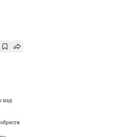
р над
обрести
же