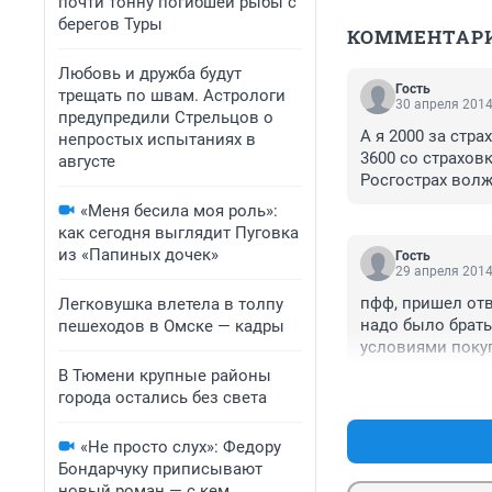
почти тонну погибшей рыбы с
берегов Туры
КОММЕНТАР
Любовь и дружба будут
Гость
трещать по швам. Астрологи
30 апреля 2014
предупредили Стрельцов о
А я 2000 за стра
непростых испытаниях в
3600 со страховк
августе
Росгострах вол
«Меня бесила моя роль»:
как сегодня выглядит Пуговка
из «Папиных дочек»
Гость
29 апреля 2014
пфф, пришел отв
Легковушка влетела в толпу
надо было брать
пешеходов в Омске — кадры
условиями покуп
умный. Все.
В Тюмени крупные районы
города остались без света
«Не просто слух»: Федору
Бондарчуку приписывают
новый роман — с кем