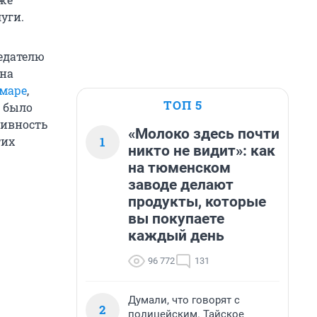
уги.
седателю
 на
маре
,
ТОП 5
и было
тивность
«Молоко здесь почти
1
тих
никто не видит»: как
на тюменском
заводе делают
продукты, которые
вы покупаете
каждый день
96 772
131
Думали, что говорят с
2
полицейским. Тайское