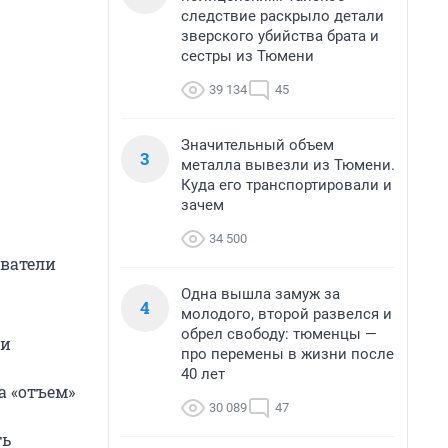
следствие раскрыло детали
зверского убийства брата и
сестры из Тюмени
39 134
45
Значительный объем
3
металла вывезли из Тюмени.
Куда его транспортировали и
зачем
34 500
ователи
Одна вышла замуж за
4
молодого, второй развелся и
обрел свободу: тюменцы —
ни
про перемены в жизни после
40 лет
а «отъем»
30 089
47
ть