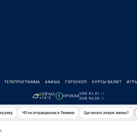
ТЕЛЕПРОГРАММА
АФИША
ГОРОСКОП
КУРСЫ ВАЛЮТ
ИГР
USD 81,41
СЕЙЧАС
1
ПРОБКИ
+16°C
EUR 94,06
на реку
ЧП на аттракционах в Тюмени
Где начать новую жизнь?
А