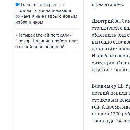
времени нет».
Больше не скрывает:
Полина Гагарина показала
романтичные кадры с новым
Дмитрий Х., Сам
избранником
столкнулся с д
объездить ряд с
«Четырех мужей потеряла»:
Прохор Шаляпин проболтался
выгодно страхо
о новой возлюбленной
дополнительное
И вообще говоря
ситуации. С одн
другой стороны 
Владимир Ш., Уф
летний период д
страховым комп
год. А время ид
полис + 1200 ру
только до 74 ле