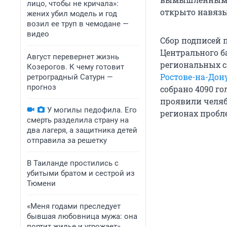
лицо, чтобы не кричала»:
открыто навязы
жених убил модель и год
возил ее труп в чемодане —
видео
Сбор подписей 
Центрального б
Август перевернет жизнь
региональных с
Козерогов. К чему готовит
Ростове-на-Дон
ретроградный Сатурн —
прогноз
собрано 4090 г
проявили челяб
У могилы педофила. Его
регионах пробле
смерть разделила страну на
два лагеря, а защитника детей
отправила за решетку
В Таиланде простились с
убитыми братом и сестрой из
Тюмени
«Меня годами преследует
бывшая любовница мужа: она
портит жилье и угрожает».