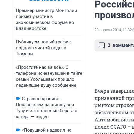
Российс
Премьер‑министр Монголии
произво
примет участие в
экономическом форуме во
Владивостоке
29 апреля 2014, 11:32
Публикуем новый график
3
коммент
подвоза чистой воды в
Тюмени
«Простите нас за всё». С
телефона исчезнувшей в тайге
семьи Усольцевых пришло
леденящее душу сообщение
Вчера завершилс
призванной при
Страшно красиво.
Показываем разлившуюся
рынком страхов
Туру и затопленные берега с
обязательном с
катера — видео
Автомобилисты
полис ОСАГО – 
«Подушкой надавил на
вымышленными 