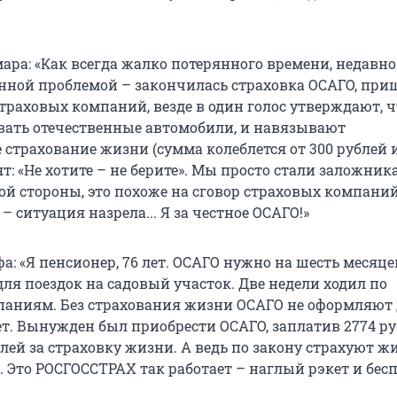
ара: «Как всегда жалко потерянного времени, недавно
анной проблемой – закончилась страховка ОСАГО, при
траховых компаний, везде в один голос утверждают, ч
вать отечественные автомобили, и навязывают
 страхование жизни (сумма колеблется от 300 рублей 
т: «Не хотите – не берите». Мы просто стали заложни
ой стороны, это похоже на сговор страховых компаний,
– ситуация назрела... Я за честное ОСАГО!»
а: «Я пенсионер, 76 лет. ОСАГО нужно на шесть месяце
ля поездок на садовый участок. Две недели ходил по
аниям. Без страхования жизни ОСАГО не оформляют 
ет. Вынужден был приобрести ОСАГО, заплатив 2774 ру
блей за страховку жизни. А ведь по закону страхуют ж
т. Это РОСГОССТРАХ так работает – наглый рэкет и бесп