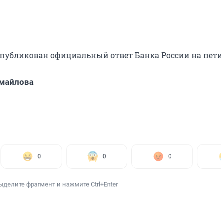
 опубликован официальный ответ Банка России на пет
майлова
0
0
0
ыделите фрагмент и нажмите Ctrl+Enter