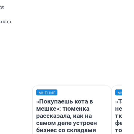
ия
нков.
МНЕНИЕ
МНЕНИ
«Покупаешь кота в
«Тако
мешке»: тюменка
не вид
рассказала, как на
тюмен
самом деле устроен
фести
бизнес со складами
топли