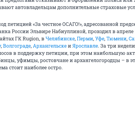
вают автовладельцам дополнительные страховые усл
под петицией «За честное ОСАГО!», адресованной пред
анка России Эльвире Набиуллиной, проходил в апреле
айтах ГК Rugion, в
Челябинске
,
Перми
,
Уфе
,
Тюмени
,
Са
у
,
Волгограде
,
Архангельске
и
Ярославле
. За три недел
олосов в поддержку петиции, при этом наибольшую ак
инцы, уфимцы, ростовчане и архангелогородцы – в э
ма стоит наиболее остро.