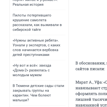
Реальная история
Пилоты потерпевшего
крушение самолета
рассказали, как выживали в
сибирской тайге
«Нужны активные ребята».
Узнали у экспертов, с каких
слов начинается вербовка
детей преступниками
В обосновании,
«Ну вот и всё»: звезда
сайтов писали:
«Дома-2» развелась с
молодым мужем
Марат А., Уфа: 
В Тюмени детские сады стали
навязывают стр
закрывать группы на
оформлять поли
карантин. Чем болеют
лишней тысячи 
малыши?
навязанной услу