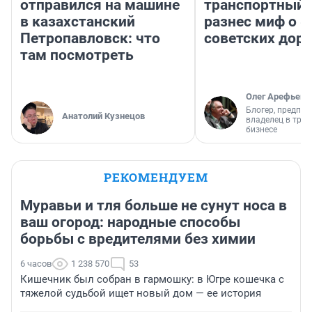
отправился на машине
транспортный 
в казахстанский
разнес миф о 
Петропавловск: что
советских доро
там посмотреть
Олег Арефьев
Блогер, предпри
Анатолий Кузнецов
владелец в тра
бизнесе
РЕКОМЕНДУЕМ
Муравьи и тля больше не сунут носа в
ваш огород: народные способы
борьбы с вредителями без химии
6 часов
1 238 570
53
Кишечник был собран в гармошку: в Югре кошечка с
тяжелой судьбой ищет новый дом — ее история