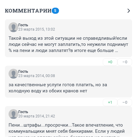
КОММЕНТАРИИ
5
Гость
23 марта 2015, 13:02
Такой выход из этой ситуации не справедливый!если 
люди сейчас не могут заплатить,то неужели поднимут 
% на пени и люди заплатят?в итоге еще больше 
долгов будет,итак время сейчас тяжелое,так они еще 
+0
–0
больше людей в долги загоняют,я считаю это не 
справедливо и ненадо принимать такой 
Гость
законопроект в силу,кто за поддержите меня!!!!!
23 марта 2014, 00:08
за качественные услуги готов платить, но за 
холодную воду из обоих кранов нет
+1
–0
Гость
20 марта 2014, 21:42
Пени...штрафы...просрочки...Такое впечатление, что 
коммунальщики мнят себя банкирами. Если у людей 