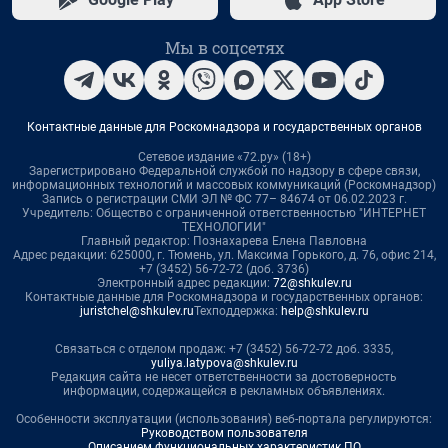
Мы в соцсетях
Контактные данные для Роскомнадзора и государственных органов
Сетевое издание «72.ру» (18+)
Зарегистрировано Федеральной службой по надзору в сфере связи,
информационных технологий и массовых коммуникаций (Роскомнадзор)
Запись о регистрации СМИ ЭЛ № ФС 77– 84674 от 06.02.2023 г.
Учредитель: Общество с ограниченной ответственностью "ИНТЕРНЕТ
ТЕХНОЛОГИИ"
Главный редактор: Познахарева Елена Павловна
Адрес редакции: 625000, г. Тюмень, ул. Максима Горького, д. 76, офис 214,
+7 (3452) 56-72-72 (доб. 3736)
Электронный адрес редакции:
72@shkulev.ru
Контактные данные для Роскомнадзора и государственных органов:
juristchel@shkulev.ru
Техподдержка:
help@shkulev.ru
Связаться с отделом продаж: +7 (3452) 56-72-72 доб. 3335,
yuliya.latypova@shkulev.ru
Редакция сайта не несет ответственности за достоверность
информации, содержащейся в рекламных объявлениях.
Особенности эксплуатации (использования) веб-портала регулируются:
Руководством пользователя
Описанием функциональных характеристик ПО