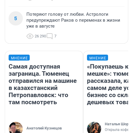
Потеряют голову от любви. Астрологи
5
предупреждают Раков о переменах в жизни
уже в августе
26 290
7
МНЕНИЕ
МНЕНИЕ
Самая доступная
«Покупаешь ко
заграница. Тюменец
мешке»: тюмен
отправился на машине
рассказала, как
в казахстанский
самом деле ус
Петропавловск: что
бизнес со скл
там посмотреть
дешевых това
Наталья Шорох
Анатолий Кузнецов
Открыла кофейн