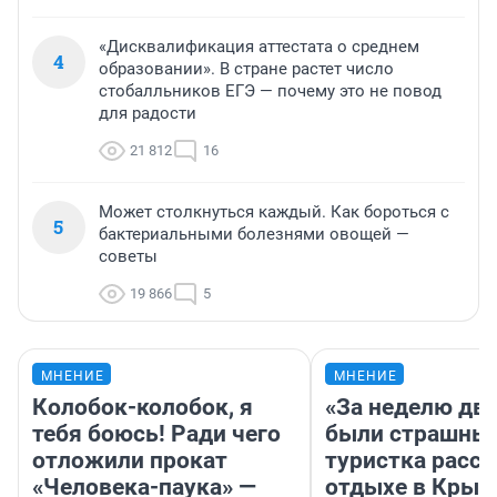
«Дисквалификация аттестата о среднем
4
образовании». В стране растет число
стобалльников ЕГЭ — почему это не повод
для радости
21 812
16
Может столкнуться каждый. Как бороться с
5
бактериальными болезнями овощей —
советы
19 866
5
МНЕНИЕ
МНЕНИЕ
Колобок-колобок, я
«За неделю две
тебя боюсь! Ради чего
были страшные
отложили прокат
туристка расск
«Человека-паука» —
отдыхе в Крым