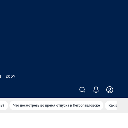
Ы
ZODY
нь?
Что посмотреть во время отпуска в Петропавловске
Как выжива