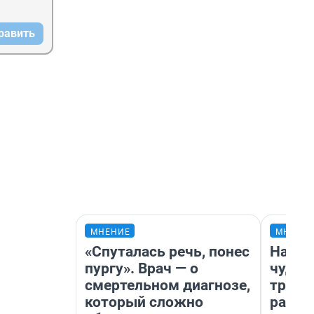
равить
МНЕНИЕ
МНЕНИ
«Спуталась речь, понес
Насле
пургу». Врач — о
чудом
смертельном диагнозе,
транс
который сложно
разне