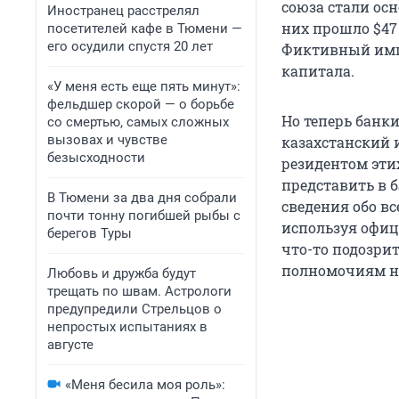
союза стали осн
Иностранец расстрелял
них прошло $47
посетителей кафе в Тюмени —
его осудили спустя 20 лет
Фиктивный импо
капитала.
«У меня есть еще пять минут»:
фельдшер скорой — о борьбе
Но теперь банки
со смертью, самых сложных
вызовах и чувстве
казахстанский 
безысходности
резидентом эти
представить в 
В Тюмени за два дня собрали
сведения обо в
почти тонну погибшей рыбы с
используя офиц
берегов Туры
что-то подозрит
полномочиям не
Любовь и дружба будут
трещать по швам. Астрологи
предупредили Стрельцов о
непростых испытаниях в
августе
«Меня бесила моя роль»: