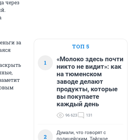
да через
ий.
а
еньги за
ТОП 5
аяся
«Молоко здесь почти
1
раскрыть
никто не видит»: как
нные,
на тюменском
заметит
заводе делают
новым
продукты, которые
вы покупаете
каждый день
96 623
131
Думали, что говорят с
2
полицейским. Тайское