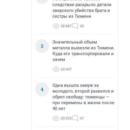
следствие раскрыло детали
зверского убийства брата и
сестры из Тюмени
38 887
45
Значительный объем
3
металла вывезли из Тюмени.
Куда его транспортировали и
зачем
34 447
Одна вышла замуж за
4
молодого, второй развелся и
обрел свободу: тюменцы —
про перемены в жизни после
40 лет
30 025
47