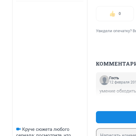
0
Увидели опечатку? В
КОММЕНТАР
Гость
12 февраля 201
умение обходит
Круче сюжета любого
сериала: посмотрите, что