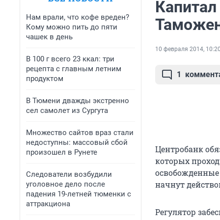
Капитал 
Нам врали, что кофе вреден?
Таможе
Кому можно пить до пяти
чашек в день
10 февраля 2014, 10:2
В 100 г всего 23 ккал: три
рецепта с главным летним
1
коммент
продуктом
В Тюмени дважды экстренно
сел самолет из Сургута
Множество сайтов враз стали
недоступны: массовый сбой
Центробанк обя
произошел в Рунете
которых проходи
освобожденные 
Следователи возбудили
начнут действов
уголовное дело после
падения 19-летней тюменки с
аттракциона
Регулятор забес