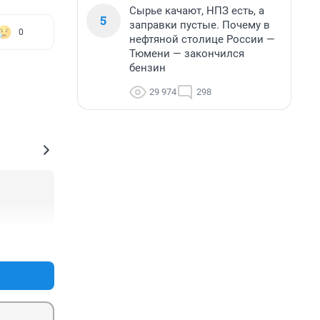
Сырье качают, НПЗ есть, а
5
заправки пустые. Почему в
0
нефтяной столице России —
Тюмени — закончился
бензин
29 974
298
+0
–0