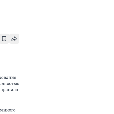
рование
полностью
 правила
оженного