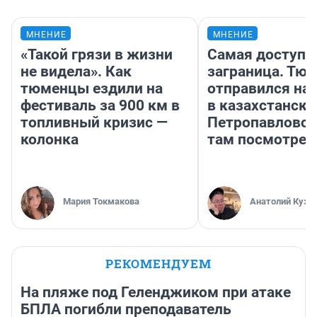
МНЕНИЕ
МНЕНИЕ
«Такой грязи в жизни
Самая доступн
не видела». Как
заграница. Тю
тюменцы ездили на
отправился на
фестиваль за 900 км в
в казахстански
топливный кризис —
Петропавловск
колонка
там посмотрет
Мария Токмакова
Анатолий Кузн
РЕКОМЕНДУЕМ
На пляже под Геленджиком при атаке
БПЛА погибли преподаватель