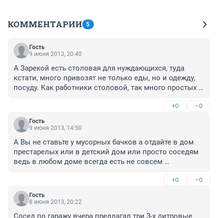
КОММЕНТАРИИ
5
Гость
9 июня 2013, 20:40
А Зарекой есть столовая для нуждающихся, туда 
кстати, много привозят не только еды, но и одежду, 
посуду. Как работники столовой, так много простых 
граждан нашего города. Дай Бог им здоровья.

+0
–0
Во многие церкви (например, зарекой) в Храм 
Симеона Богоприимца, привозять одежду и еду, 
Гость
которая людям не нужна. И все там же ее разбирают. 
9 июня 2013, 14:50
Прям из рук.
А Вы не ставьте у мусорных бачков а отдайте в дом 
престарелых или в детский дом или просто соседям 
ведь в любом доме всегда есть не совсем 
обеспеченные люди.Дайте объявление укажите 
+0
–0
телефон и увидите что люди будут благодарить Вас.А 
в гаражах да еще на мусорке не каждый возьмет 
Гость
люди думают если на мусорке значит плохое.
8 июня 2013, 20:22
Сосед по гаражу вчера предлагал три 3-х литровые 