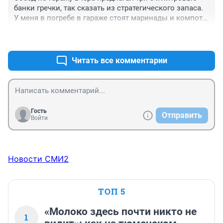
банки гречки, так сказать из стратегического запаса. 
У меня в погребе в гараже стоят маринады и компоты 
тоже в 3-х литровых банках. Кому нибудь нужно? 
+0
–0
Пробовал выставлять у мусорного бака в гаражном 
кооперативе, ну думаю, хоть бомжи закусят. Но ведь 
твари бьют банки не попробовав.
Читать все комментарии
Гость
Отправить
Войти
Новости СМИ2
ТОП 5
«Молоко здесь почти никто не
1