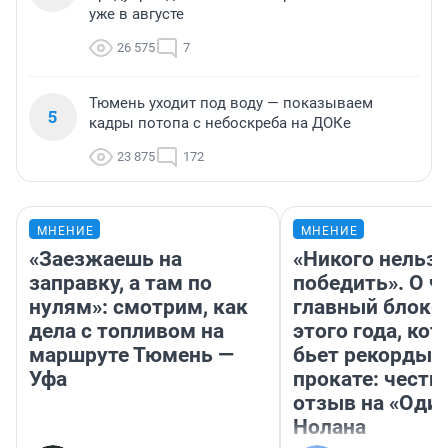
уже в августе
26 575
7
Тюмень уходит под воду — показываем
5
кадры потопа с небоскреба на ДОКе
23 875
172
МНЕНИЕ
МНЕНИЕ
«Заезжаешь на
«Никого нельз
заправку, а там по
победить». О ч
нулям»: смотрим, как
главный блокб
дела с топливом на
этого года, ко
маршруте Тюмень —
бьет рекорды 
Уфа
прокате: честн
отзыв на «Оди
Нолана