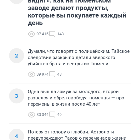
видит»: как на тюменском
заводе делают продукты,
которые вы покупаете каждый
день
97 415
143
Думали, что говорят с полицейским. Тайское
2
следствие раскрыло детали зверского
убийства брата и сестры из Тюмени
39 974
48
Одна вышла замуж за молодого, второй
3
развелся и обрел свободу: тюменцы — про
перемены в жизни после 40 лет
30 344
49
Потеряют голову от любви. Астрологи
4
предупреждают Раков о переменах в жизни