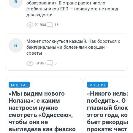
4
образовании». В стране растет число
стобалльников ЕГЭ — почему это не повод
для радости
21 804
16
Может столкнуться каждый. Как бороться с
5
бактериальными болезнями овощей —
советы
19 861
5
МНЕНИЕ
МНЕНИЕ
«Мы видим нового
«Никого нельз
Нолана»: с каким
победить». О ч
настроем нужно
главный блокб
смотреть «Одиссею»,
этого года, ко
чтобы она не
бьет рекорды 
выглядела как фиаско
прокате: честн