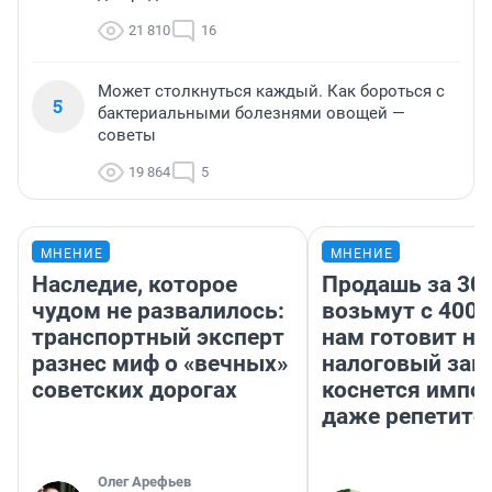
21 810
16
Может столкнуться каждый. Как бороться с
5
бактериальными болезнями овощей —
советы
19 864
5
МНЕНИЕ
МНЕНИЕ
Наследие, которое
Продашь за 300
чудом не развалилось:
возьмут с 4000
транспортный эксперт
нам готовит н
разнес миф о «вечных»
налоговый зако
советских дорогах
коснется импор
даже репетито
Олег Арефьев