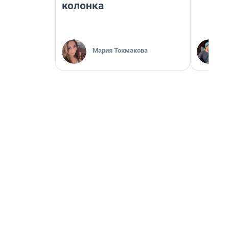
колонка
Мария Токмакова