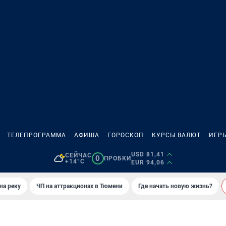
ТЕЛЕПРОГРАММА
АФИША
ГОРОСКОП
КУРСЫ ВАЛЮТ
ИГР
USD 81,41
СЕЙЧАС
0
ПРОБКИ
+14°C
EUR 94,06
на реку
ЧП на аттракционах в Тюмени
Где начать новую жизнь?