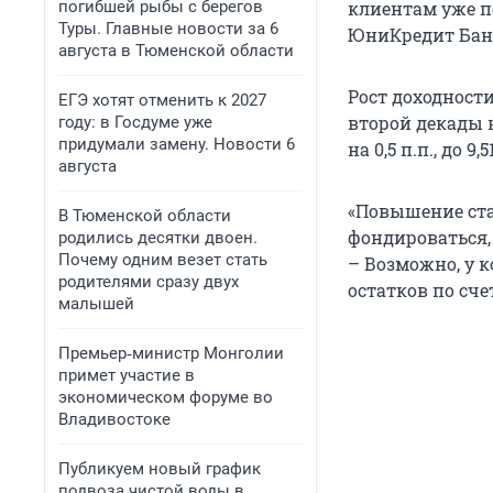
погибшей рыбы с берегов
клиентам уже п
Туры. Главные новости за 6
ЮниКредит Банк
августа в Тюменской области
Рост доходности
ЕГЭ хотят отменить к 2027
второй декады 
году: в Госдуме уже
придумали замену. Новости 6
на 0,5 п.п., до 9,5
августа
«Повышение ста
В Тюменской области
фондироваться,
родились десятки двоен.
Почему одним везет стать
– Возможно, у 
родителями сразу двух
остатков по сч
малышей
Премьер‑министр Монголии
примет участие в
экономическом форуме во
Владивостоке
Публикуем новый график
подвоза чистой воды в