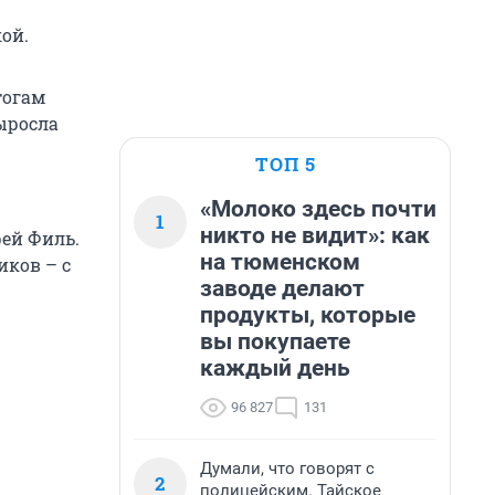
ой.
тогам
ыросла
ТОП 5
«Молоко здесь почти
1
никто не видит»: как
ей Филь.
на тюменском
иков – с
заводе делают
продукты, которые
вы покупаете
каждый день
96 827
131
Думали, что говорят с
2
полицейским. Тайское