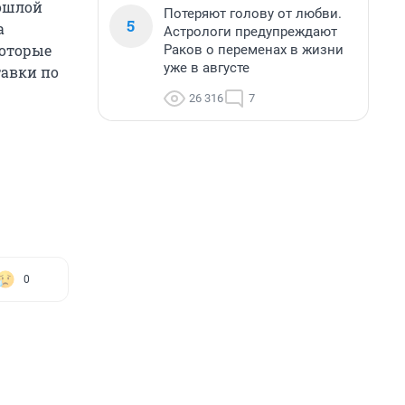
рошлой
Потеряют голову от любви.
5
а
Астрологи предупреждают
которые
Раков о переменах в жизни
уже в августе
тавки по
26 316
7
0