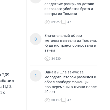
следствие раскрыло детали
зверского убийства брата и
сестры из Тюмени
39 227
47
Значительный объем
3
металла вывезли из Тюмени.
Куда его транспортировали и
зачем
34 530
Одна вышла замуж за
 7,39
4
молодого, второй развелся и
рибавил
обрел свободу: тюменцы —
 11,1%.
про перемены в жизни после
40 лет
т о
30 117
47