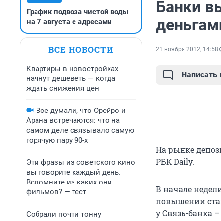
Банки в
График подвоза чистой воды
деньгам
на 7 августа с адресами
ВСЕ НОВОСТИ
21 ноября 2012, 14:58
Квартиры в новостройках
Написать
начнут дешеветь — когда
ждать снижения цен
Все думали, что Орейро и
Арана встречаются: что на
самом деле связывало самую
горячую пару 90-х
На рынке депоз
РБК Daily.
Эти фразы из советского кино
вы говорите каждый день.
Вспомните из каких они
В начале недел
фильмов? — тест
повышении ставо
у Связь-банка –
Собрали почти тонну