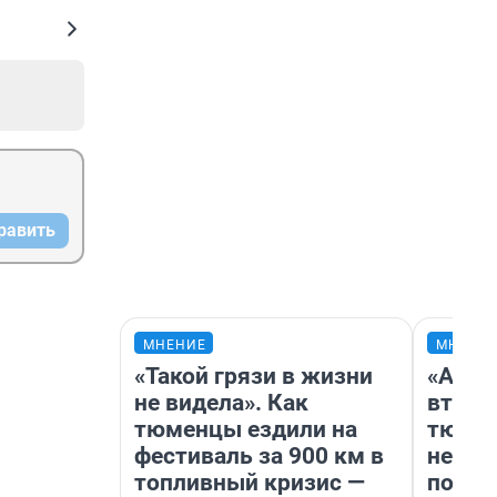
равить
МНЕНИЕ
МНЕНИ
«Такой грязи в жизни
«Арен
не видела». Как
втрое
тюменцы ездили на
тюмен
фестиваль за 900 км в
нефор
топливный кризис —
почем