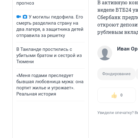
В активную кон
прогноз
неделе ВТБ24 ув
Сбербанк предл
У могилы педофила. Его
смерть разделила страну на
откроют депози
два лагеря, а защитника детей
рублевым вклада
отправила за решетку
Иван О
В Таиланде простились с
убитыми братом и сестрой из
Тюмени
Фондирование
«Меня годами преследует
бывшая любовница мужа: она
портит жилье и угрожает».
Реальная история
0
Увидели опечатку? В