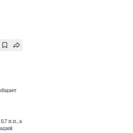
ообщает
7 п.п., а
заций