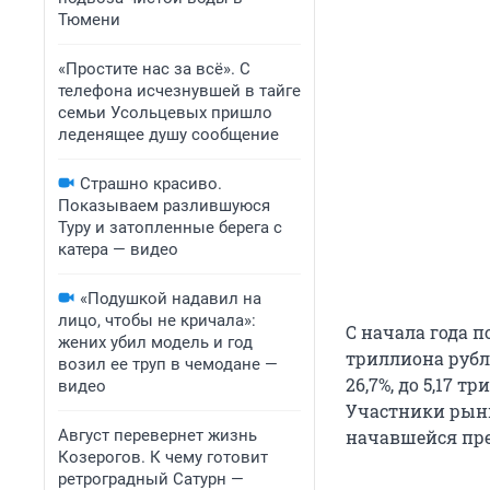
Тюмени
«Простите нас за всё». С
телефона исчезнувшей в тайге
семьи Усольцевых пришло
леденящее душу сообщение
Страшно красиво.
Показываем разлившуюся
Туру и затопленные берега с
катера — видео
«Подушкой надавил на
лицо, чтобы не кричала»:
С начала года п
жених убил модель и год
триллиона рубле
возил ее труп в чемодане —
26,7%, до 5,17 
видео
Участники рынк
Август перевернет жизнь
начавшейся пре
Козерогов. К чему готовит
ретроградный Сатурн —