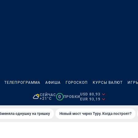
ТЕЛЕПРОГРАММА
АФИША
ГОРОСКОП
КУРСЫ ВАЛЮТ
ИГР
USD 80,93
СЕЙЧАС
0
ПРОБКИ
+21°C
EUR 93,19
бменяла однушку на трешку
Новый мост через Туру. Когда построят?