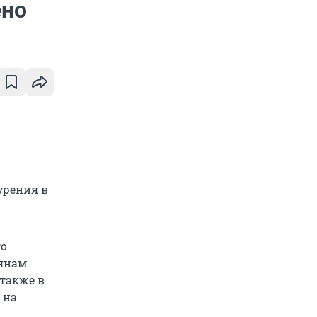
ено
урения в
го
иянам
 также в
 на