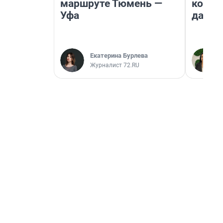
маршруте Тюмень —
косне
Уфа
даже 
Екатерина Бурлева
Журналист 72.RU