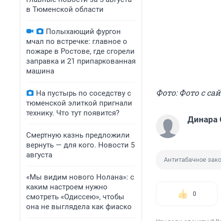
в Тюменской области
Полыхающий фургон
мчал по встречке: главное о
пожаре в Ростове, где сгорели
заправка и 21 припаркованная
машина
Фото: Фото с сай
На пустырь по соседству с
тюменской элиткой пригнали
технику. Что тут появится?
Динара
Смертную казнь предложили
вернуть — для кого. Новости 5
августа
Антитабачное зак
«Мы видим нового Нолана»: с
каким настроем нужно
0
смотреть «Одиссею», чтобы
она не выглядела как фиаско