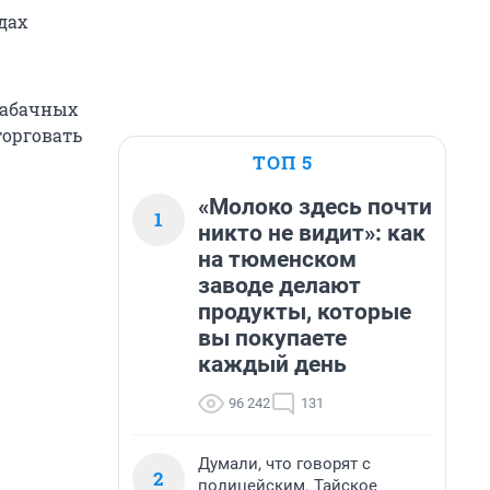
дах
табачных
торговать
ТОП 5
«Молоко здесь почти
1
никто не видит»: как
на тюменском
заводе делают
продукты, которые
вы покупаете
каждый день
96 242
131
Думали, что говорят с
2
полицейским. Тайское