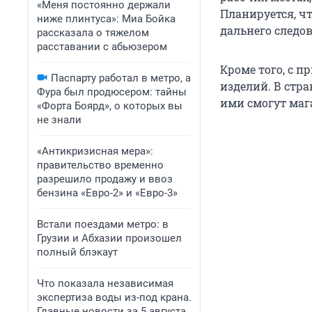
«Меня постоянно держали
Планируется, ч
ниже плинтуса»: Миа Бойка
дальнего следов
рассказала о тяжелом
расставании с абьюзером
Кроме того, с 
Паспарту работал в метро, а
изделий. В стра
Фура был продюсером: тайны
ими смогут маг
«Форта Боярд», о которых вы
не знали
«Антикризисная мера»:
правительство временно
разрешило продажу и ввоз
бензина «Евро-2» и «Евро-3»
Встали поездами метро: в
Грузии и Абхазии произошел
полный блэкаут
Что показала независимая
экспертиза воды из-под крана.
Главные новости за 5 августа