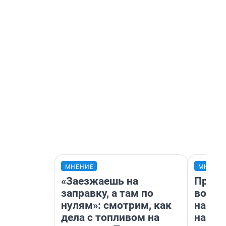
МНЕНИЕ
МНЕНИ
«Заезжаешь на
Прода
заправку, а там по
возьм
нулям»: смотрим, как
нам г
дела с топливом на
налог