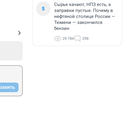
Сырье качают, НПЗ есть, а
5
заправки пустые. Почему в
нефтяной столице России —
Тюмени — закончился
бензин
29 784
298
равить