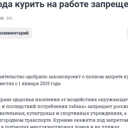
ода курить на работе запрещ
892
 комментарий
вительство одобрило законопроект о полном запрете к
стах с 1 января 2015 года.
хране здоровья населения от воздействия окружающе
 и последствий потребления табака» запрещает росс
овательных, культурных и спортивных учреждениях, а
игородном транспорте. Курение окажется под запретом
, в подъездах многоквартирных домов и на пляжах.