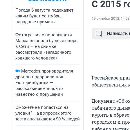
С 2015 г
Погода 6 августа подскажет,
каким будет сентябрь, —
19 октября 2012, 14:03
народные приметы
Написать
Фотография с поверхности
Марса вызвала бурные споры
в Сети — на снимке
рассмотрели «загадочного
ходящего человека»
Mercedes производителя
дронов подорвали под
Российское пра
Екатеринбургом —
общественных ме
рассказываем всё, что
известно о покушении
Документ «Об о
Сможете не попасться на
табачного дыма
уловки? На вопросах этого
курить в образ
теста спотыкаются 90 % людей
городском и пр
рабочих местах