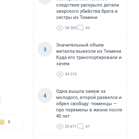
следствие раскрыло детали
зверского убийства брата и
сестры из Тюмени
38 365
43
Значительный объем
3
металла вывезли из Тюмени.
Куда его транспортировали и
зачем
34 310
Одна вышла замуж за
4
молодого, второй развелся и
обрел свободу: тюменцы —
про перемены в жизни после
40 лет
0
29 871
47