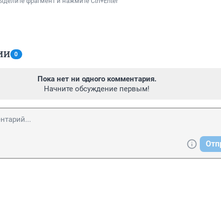
ыделите фрагмент и нажмите Ctrl+Enter
ИИ
0
Пока нет ни одного комментария.
Начните обсуждение первым!
Отп