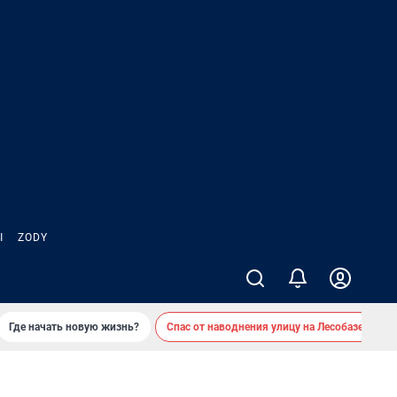
Ы
ZODY
Где начать новую жизнь?
Спас от наводнения улицу на Лесобазе
Д