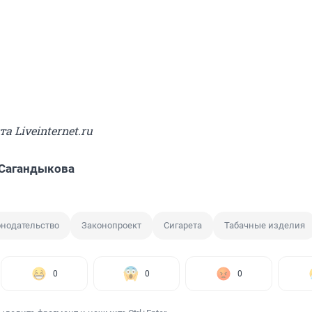
та Liveinternet.ru
 Сагандыкова
онодательство
Законопроект
Сигарета
Табачные изделия
0
0
0