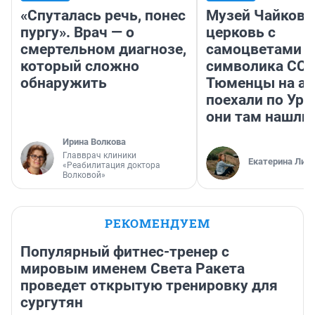
«Спуталась речь, понес
Музей Чайковс
пургу». Врач — о
церковь с
смертельном диагнозе,
самоцветами и
который сложно
символика ССС
обнаружить
Тюменцы на ав
поехали по Ура
они там нашли
Ирина Волкова
Главврач клиники
Екатерина Лит
«Реабилитация доктора
Волковой»
РЕКОМЕНДУЕМ
Популярный фитнес-тренер с
мировым именем Света Ракета
проведет открытую тренировку для
сургутян