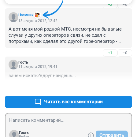
+2
–0
Наемник
13 августа 2012, 12:42
А вот меня мой родной МТС, несмотря на бывалые 
случаи у других операторов связи, не сдал с 
потрохами, как сделал это другой горе-оператор - 
Вымпелком! По всем 3 номерам Вымпелком сдал 
+1
–0
правоохранительным органам вместе с потрохами в 
грубое нарушение ФЗ 152 =(( Это не то, что первый 
Гость
подобный случай, а похоже есть обыденность! Позор! 
11 августа 2012, 19:41
По запросу органов по МТС выдали даже копию 
зачем искать?вдруг найдешь...
решения суда о предоставлении сведений по 
звонкам на руки. Естественно по всем подобным 
+1
–1
фактам стоит незамедлительно обращаться в суд, 
чтоб потом другим неповадно было!
Читать все комментарии
Гость
Отправить