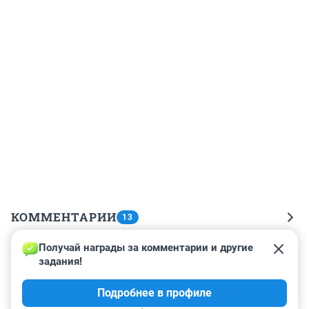
КОММЕНТАРИИ
13
Получай награды за комментарии и другие 
Гость
13 августа 2012, 14:16
задания!
Так что с сотовыми тоже не"играйте",иначе будут 
Подробнее в профиле
знать,куда зашел,,по маленькому,,.