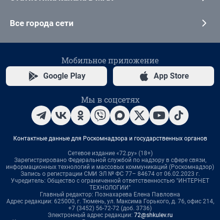
Все города сети
Мобильное приложение
Google Play
App Store
Мы в соцсетях
Контактные данные для Роскомнадзора и государственных органов
Сетевое издание «72.ру» (18+)
Зарегистрировано Федеральной службой по надзору в сфере связи,
информационных технологий и массовых коммуникаций (Роскомнадзор)
Запись о регистрации СМИ ЭЛ № ФС 77– 84674 от 06.02.2023 г.
Учредитель: Общество с ограниченной ответственностью "ИНТЕРНЕТ
ТЕХНОЛОГИИ"
Главный редактор: Познахарева Елена Павловна
Адрес редакции: 625000, г. Тюмень, ул. Максима Горького, д. 76, офис 214,
+7 (3452) 56-72-72 (доб. 3736)
Электронный адрес редакции:
72@shkulev.ru