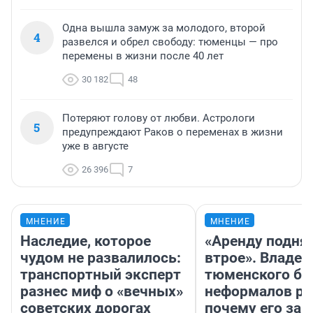
Одна вышла замуж за молодого, второй
4
развелся и обрел свободу: тюменцы — про
перемены в жизни после 40 лет
30 182
48
Потеряют голову от любви. Астрологи
5
предупреждают Раков о переменах в жизни
уже в августе
26 396
7
МНЕНИЕ
МНЕНИЕ
Наследие, которое
«Аренду подня
чудом не развалилось:
втрое». Владел
транспортный эксперт
тюменского ба
разнес миф о «вечных»
неформалов ра
советских дорогах
почему его за