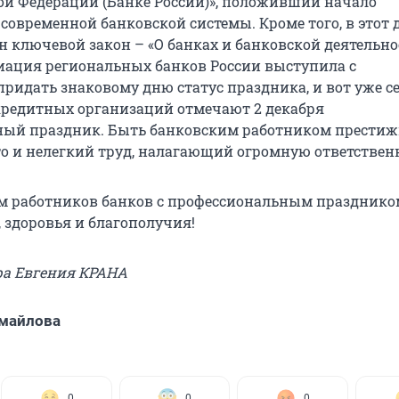
ой Федерации (Банке России)», положивший начало
овременной банковской системы. Кроме того, в этот 
 ключевой закон – «О банках и банковской деятельно
циация региональных банков России выступила с
ридать знаковому дню статус праздника, и вот уже с
кредитных организаций отмечают 2 декабря
ый праздник. Быть банковским работником престиж
это и нелегкий труд, налагающий огромную ответствен
м работников банков с профессиональным празднико
 здоровья и благополучия!
ра Евгения КРАНА
майлова
0
0
0