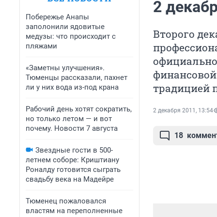
2 декаб
Побережье Анапы
заполонили ядовитые
Второго дек
медузы: что происходит с
профессиона
пляжами
официальног
«Заметны улучшения».
финансовой 
Тюменцы рассказали, пахнет
традицией п
ли у них вода из-под крана
Рабочий день хотят сократить,
2 декабря 2011, 13:54
но только летом — и вот
почему. Новости 7 августа
18
коммен
Звездные гости в 500-
летнем соборе: Криштиану
Роналду готовится сыграть
свадьбу века на Мадейре
Тюменец пожаловался
властям на переполненные