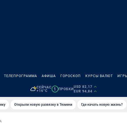
ТЕЛЕПРОГРАММА
АФИША
ГОРОСКОП
КУРСЫ ВАЛЮТ
ИГР
USD 82,17
СЕЙЧАС
1
ПРОБКИ
+16°C
EUR 94,84
еку
Открыли новую развязку в Тюмени
Где начать новую жизнь?
А