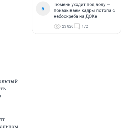
Тюмень уходит под воду —
5
показываем кадры потопа с
небоскреба на ДОКе
23 826
172
нальный
ять
й
ят
ральном