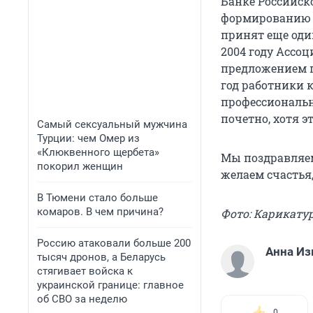
Банке Российск
формированию с
принят еще один
2004 году Ассо
предложением п
год работники 
профессиональн
почетно, хотя 
Самый сексуальный мужчина
Турции: чем Омер из
«Клюквенного щербета»
Мы поздравляе
покорил женщин
желаем счастья,
В Тюмени стало больше
комаров. В чем причина?
Фото: Карикату
Россию атаковали больше 200
Анна Из
тысяч дронов, а Беларусь
стягивает войска к
украинской границе: главное
об СВО за неделю
0