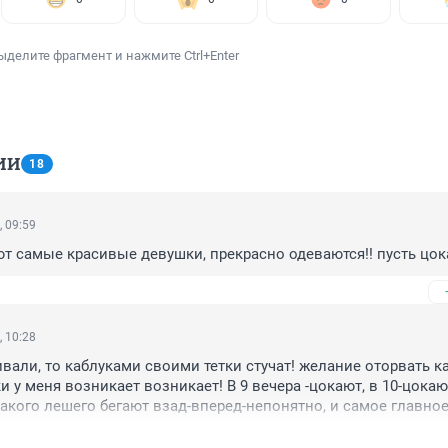
ыделите фрагмент и нажмите Ctrl+Enter
ИИ
18
, 09:59
ют самые красивые девушки, прекрасно одеваются!! пусть цока
, 10:28
вали, то каблуками своими тетки стучат! желание оторвать ка
 у меня возникает возникает! В 9 вечера -цокают, в 10-цокают
Какого лешего бегают взад-вперед-непонятно, и самое главное 