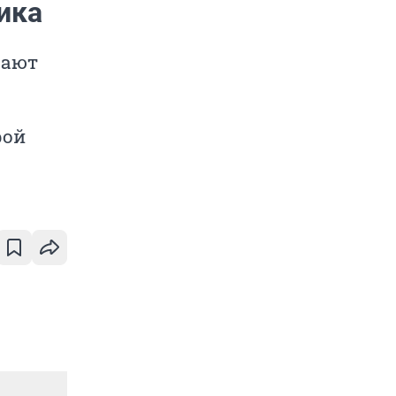
ика
чают
рой