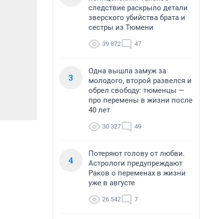
следствие раскрыло детали
зверского убийства брата и
сестры из Тюмени
39 872
47
Одна вышла замуж за
3
молодого, второй развелся и
обрел свободу: тюменцы —
про перемены в жизни после
40 лет
30 327
49
Потеряют голову от любви.
4
Астрологи предупреждают
Раков о переменах в жизни
уже в августе
26 542
7