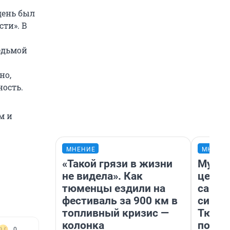
день был
сти». В
едьмой
но,
ность.
м и
МНЕНИЕ
МНЕНИ
«Такой грязи в жизни
Музей
не видела». Как
церко
тюменцы ездили на
самоц
фестиваль за 900 км в
симво
топливный кризис —
Тюмен
колонка
поеха
0