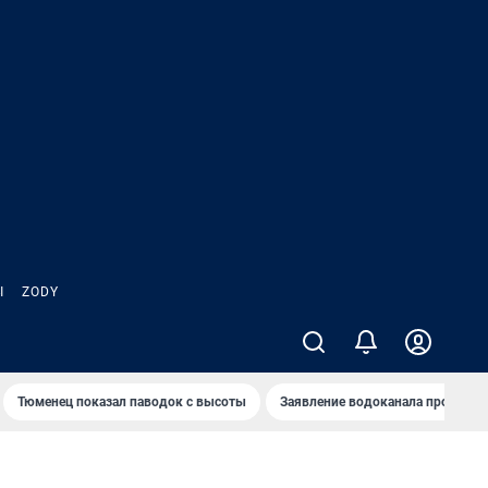
Ы
ZODY
Тюменец показал паводок с высоты
Заявление водоканала про запа