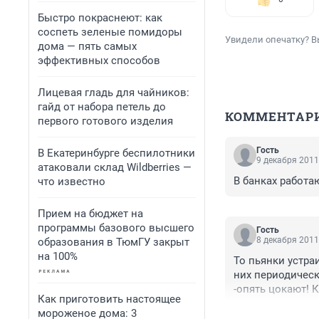
Быстро покраснеют: как
соспеть зеленые помидоры
Увидели опечатку? В
дома — пять самых
эффективных способов
Лицевая гладь для чайников:
гайд от набора петель до
КОММЕНТАР
первого готового изделия
Гость
В Екатеринбурге беспилотники
9 декабря 2011
атаковали склад Wildberries —
В банках работа
что известно
Прием на бюджет на
программы базового высшего
Гость
8 декабря 2011
образования в ТюмГУ закрыт
на 100%
То пьянки устраи
них периодически
-опять цокают! 
Как приготовить настоящее
другом
мороженое дома: 3