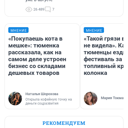
26 489
7
МНЕНИЕ
МНЕНИЕ
«Покупаешь кота в
«Такой грязи в
мешке»: тюменка
не видела». Ка
рассказала, как на
тюменцы ездил
самом деле устроен
фестиваль за 9
бизнес со складами
топливный кри
дешевых товаров
колонка
Наталья Шорохова
Мария Токмако
Открыла кофейную точку на
деньги соцразвития
РЕКОМЕНДУЕМ