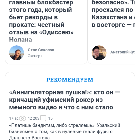
главный блокбастер
безопасно». Т
этого года, который
проехался по 
бьет рекорды в
Казахстана и о
прокате: честный
в восторге — п
отзыв на «Одиссею»
Нолана
Стас Соколов
Анатолий Кузн
Эксперт
РЕКОМЕНДУЕМ
«Аннигиляторная пушка!»: кто он —
кричащий уфимский рокер из
мемного видео и что с ним стало
1 час
42 203
15
«Платишь бандитам, либо стреляешь». Уральский
бизнесмен о том, как в нулевые гнали фуры с
Дальнего Востока