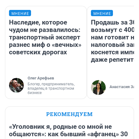
МНЕНИЕ
МНЕНИЕ
Наследие, которое
Продашь за 300
чудом не развалилось:
возьмут с 4000
транспортный эксперт
нам готовит н
разнес миф о «вечных»
налоговый зако
советских дорогах
коснется импор
даже репетито
Олег Арефьев
Блогер, предприниматель,
Анастасия Зав
владелец в транспортном
бизнесе
РЕКОМЕНДУЕМ
«Уголовник я, родные со мной не
общаются»: как бывший «афганец» 30