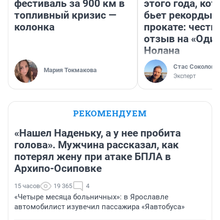
фестиваль за 900 км в
этого года, ко
топливный кризис —
бьет рекорды 
колонка
прокате: честн
отзыв на «Оди
Нолана
Стас Соколов
Мария Токмакова
Эксперт
РЕКОМЕНДУЕМ
«Нашел Наденьку, а у нее пробита
голова». Мужчина рассказал, как
потерял жену при атаке БПЛА в
Архипо-Осиповке
15 часов
19 365
4
«Четыре месяца больничных»: в Ярославле
автомобилист изувечил пассажира «Яавтобуса»