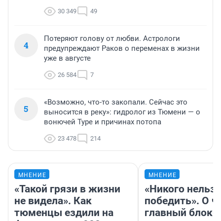
30 349
49
Потеряют голову от любви. Астрологи
4
предупреждают Раков о переменах в жизни
уже в августе
26 584
7
«Возможно, что-то закопали. Сейчас это
5
выносится в реку»: гидролог из Тюмени — о
вонючей Туре и причинах потопа
23 478
214
МНЕНИЕ
МНЕНИЕ
«Такой грязи в жизни
«Никого нельз
не видела». Как
победить». О ч
тюменцы ездили на
главный блокб