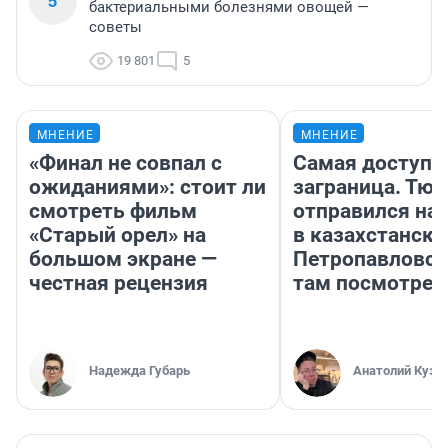
5
бактериальными болезнями овощей —
советы
19 801
5
МНЕНИЕ
МНЕНИЕ
«Финал не совпал с
Самая доступн
ожиданиями»: стоит ли
заграница. Тю
смотреть фильм
отправился на
«Старый орел» на
в казахстански
большом экране —
Петропавловск
честная рецензия
там посмотрет
Надежда Губарь
Анатолий Кузн