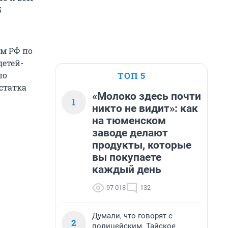
5
ам РФ по
детей-
ТОП 5
по
статка
«Молоко здесь почти
1
никто не видит»: как
на тюменском
заводе делают
продукты, которые
вы покупаете
каждый день
97 018
132
Думали, что говорят с
2
полицейским. Тайское