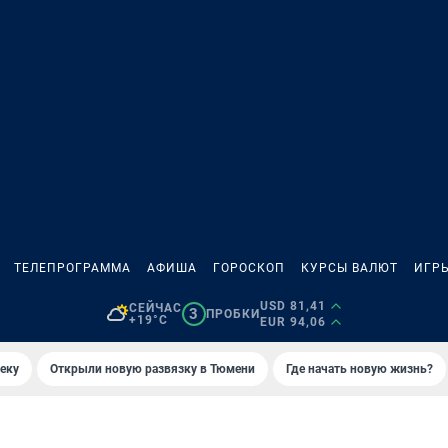
ТЕЛЕПРОГРАММА
АФИША
ГОРОСКОП
КУРСЫ ВАЛЮТ
ИГР
USD 81,41
СЕЙЧАС
3
ПРОБКИ
+19°C
EUR 94,06
еку
Открыли новую развязку в Тюмени
Где начать новую жизнь?