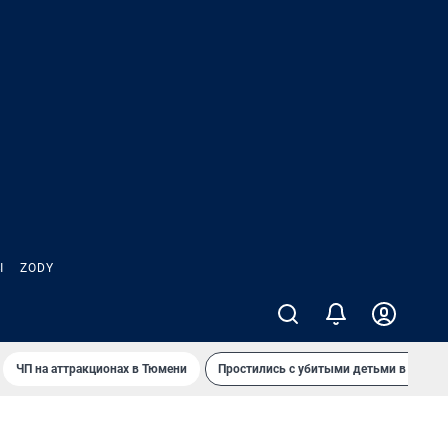
Ы
ZODY
ЧП на аттракционах в Тюмени
Простились с убитыми детьми в Таила