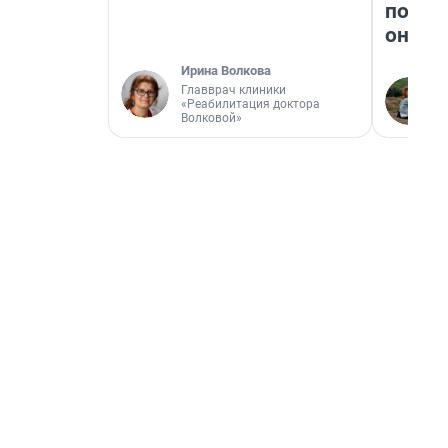
поеха
они т
Ирина Волкова
Главврач клиники
«Реабилитация доктора
Волковой»