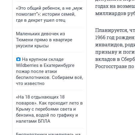
годах на возме
«Это общий ребенок, а не „муж
миллиардов руб
помогает“»: истории семей,
где в декрет ушел отец
Планируется, ч
Маленьких девочек из
1966 год рожде
Тюмени прямо в квартире
инвалидов, род
укусили крысы
призыву и погиб
вкладов в Сберб
На крупном складе
Wildberries в Екатеринбурге
Росгосстрахе по
пожар после атаки
беспилотников. Собираем всё,
что известно
«На 18 отдыхающих 18
поваров». Как проходит лето в
Крыму с перебоями света и
бензина, водой по графику и
налетами БПЛА
Беспилотники нацелились на