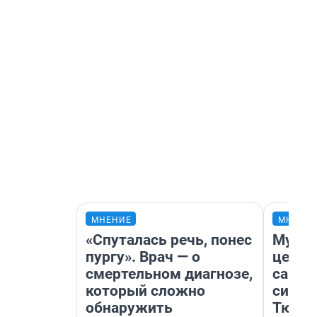
МНЕНИЕ
МНЕНИ
«Спуталась речь, понес
Музей
пургу». Врач — о
церко
смертельном диагнозе,
самоц
который сложно
симво
обнаружить
Тюмен