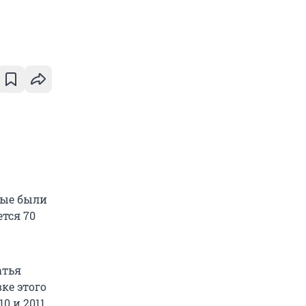
рые были
ется 70
атья
ке этого
0 и 2011