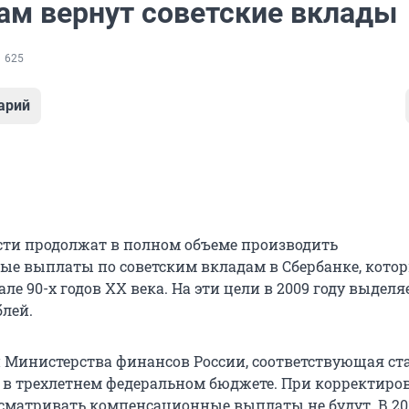
ам вернут советские вклады
625
арий
сти продолжат в полном объеме производить
е выплаты по советским вкладам в Сбербанке, кото
ле 90-х годов ХХ века. На эти цели в 2009 году выделя
лей.
Министерства финансов России, соответствующая ст
 в трехлетнем федеральном бюджете. При корректиров
сматривать компенсационные выплаты не будут. В 201