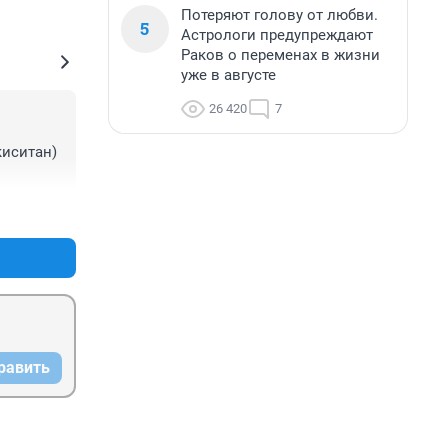
Потеряют голову от любви.
5
Астрологи предупреждают
Раков о переменах в жизни
уже в августе
26 420
7
иситан) 
+0
–0
равить