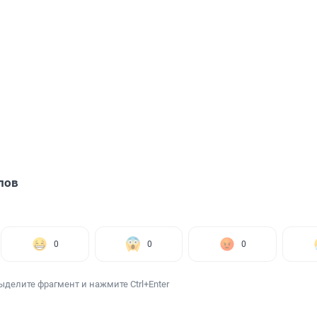
лов
0
0
0
ыделите фрагмент и нажмите Ctrl+Enter