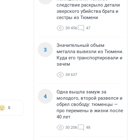
следствие раскрыло детали
зверского убийства брата и
сестры из Тюмени
39 456
47
Значительный объем
3
металла вывезли из Тюмени.
Куда его транспортировали и
зачем
34 637
Одна вышла замуж за
4
молодого, второй развелся и
обрел свободу: тюменцы —
0
про перемены в жизни после
40 лет
30 206
48