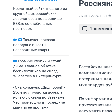
Россиян
Кредитный рейтинг одного из
крупнейших российских
2 марта 2009, 11:01
девелоперов повысили до
BBB.ru со стабильным
прогнозом
1
коммент
Тюменец показал
паводок с высоты —
невероятные кадры
Громкие хлопки и столб
дыма. Главное об атаке
Российские вла
беспилотников на склад
компенсационны
Wildberries в Екатеринбурге
потеряны в нача
миллиардов руб
«Она крикнула: „Дядя Боря!“»
25-летняя туристка исчезла
ночью у океана во Вьетнаме.
По информации 
Что произошло в последние
присутствовала
минуты ее пропажи
документа пере