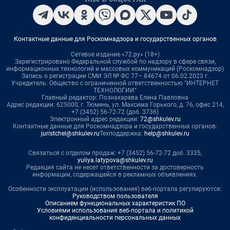
Контактные данные для Роскомнадзора и государственных органов
Сетевое издание «72.ру» (18+)
Зарегистрировано Федеральной службой по надзору в сфере связи,
информационных технологий и массовых коммуникаций (Роскомнадзор)
Запись о регистрации СМИ ЭЛ № ФС 77– 84674 от 06.02.2023 г.
Учредитель: Общество с ограниченной ответственностью "ИНТЕРНЕТ
ТЕХНОЛОГИИ"
Главный редактор: Познахарева Елена Павловна
Адрес редакции: 625000, г. Тюмень, ул. Максима Горького, д. 76, офис 214,
+7 (3452) 56-72-72 (доб. 3736)
Электронный адрес редакции:
72@shkulev.ru
Контактные данные для Роскомнадзора и государственных органов:
juristchel@shkulev.ru
Техподдержка:
help@shkulev.ru
Связаться с отделом продаж: +7 (3452) 56-72-72 доб. 3335,
yuliya.latypova@shkulev.ru
Редакция сайта не несет ответственности за достоверность
информации, содержащейся в рекламных объявлениях.
Особенности эксплуатации (использования) веб-портала регулируются:
Руководством пользователя
Описанием функциональных характеристик ПО
Условиями использования веб-портала и политикой
конфиденциальности персональных данных