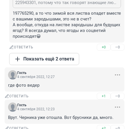
225943301, потому что так говорят знающие люди, которые летом из лесов не вылазят. Плюс по ТВ специалист тоже самое говорил - на верхних листочках находятся зародыши для будущих ягод, а их как раз и обрывают
197765290, а то что зимой вся листва опадет вместе 
с вашими зародышами, это не в счет? 

А вообще, откуда на листве зародышы для будущих 
ягод? Я всегда думал, что ягоды из соцветий 
происходят😀
+0
–0
ОТВЕТИТЬ
Показать ещё 2 ответа
Гость
4 сентября 2022, 12:27
где фото ведер
+1
–0
ОТВЕТИТЬ
Гость
4 сентября 2022, 12:23
Врут. Черника уже отошла. Вот брусники да, много.
+2
–0
ОТВЕТИТЬ