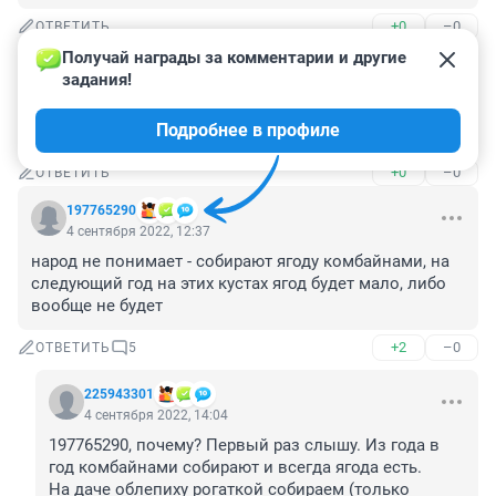
+0
–0
ОТВЕТИТЬ
Получай награды за комментарии и другие 
Гость
4 сентября 2022, 12:48
задания!
Черники еще полно и она крупная. Не врут. Вчера сам 
Подробнее в профиле
видел.
+0
–0
ОТВЕТИТЬ
197765290
4 сентября 2022, 12:37
народ не понимает - собирают ягоду комбайнами, на 
следующий год на этих кустах ягод будет мало, либо 
вообще не будет
+2
–0
ОТВЕТИТЬ
5
225943301
4 сентября 2022, 14:04
197765290, почему? Первый раз слышу. Из года в 
год комбайнами собирают и всегда ягода есть.

На даче облепиху рогаткой собираем (только 