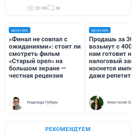
22 163
36
МНЕНИЕ
МНЕНИЕ
«Финал не совпал с
Продашь за 300
ожиданиями»: стоит ли
возьмут с 4000
смотреть фильм
нам готовит н
«Старый орел» на
налоговый зако
большом экране —
коснется импор
честная рецензия
даже репетито
Надежда Губарь
Анастасия Зав
РЕКОМЕНДУЕМ