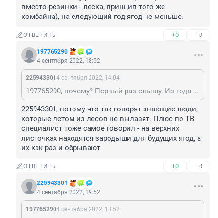
вместо резинки - леска, принцип того же 
комбайна), на следующий год ягод не меньше.
+0
–0
ОТВЕТИТЬ
197765290
4 сентября 2022, 18:52
225943301
4 сентября 2022, 14:04
197765290, почему? Первый раз слышу. Из года в год комбайнами собирают и всегда ягода есть. На даче облепиху рогаткой собираем (только вместо резинки - леска, принцип того же комбайна), на следующий год ягод не меньше.
225943301, потому что так говорят знающие люди, 
которые летом из лесов не вылазят. Плюс по ТВ 
специалист тоже самое говорил - на верхних 
листочках находятся зародыши для будущих ягод, а 
их как раз и обрывают
+0
–0
ОТВЕТИТЬ
225943301
4 сентября 2022, 19:52
197765290
4 сентября 2022, 18:52