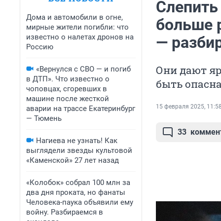
Слепить
Дома и автомобили в огне,
больше 
мирные жители погибли: что
известно о налетах дронов на
— разби
Россию
Они дают яр
«Вернулся с СВО — и погиб
в ДТП». Что известно о
быть опасна
чоповцах, сгоревших в
машине после жесткой
15 февраля 2025, 11:5
аварии на трассе Екатеринбург
— Тюмень
33
коммен
Нагиева не узнать! Как
выглядели звезды культовой
«Каменской» 27 лет назад
«Колобок» собрал 100 млн за
два дня проката, но фанаты
Человека-паука объявили ему
войну. Разбираемся в