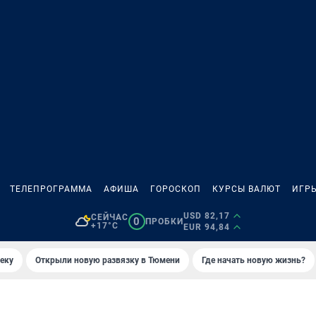
ТЕЛЕПРОГРАММА
АФИША
ГОРОСКОП
КУРСЫ ВАЛЮТ
ИГР
USD 82,17
СЕЙЧАС
0
ПРОБКИ
+17°C
EUR 94,84
еку
Открыли новую развязку в Тюмени
Где начать новую жизнь?