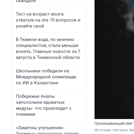
скандале
Тест на возраст мозга:
ответьте на эти 10 вопросов и
узнайте свой
В Тюмени вода, по мнению
специалистов, стала меньше
вонять. Главные новости за 7
августа в Тюменской области
Школьники победили на
Международной олимпиаде
по ИИ в Казахстане
Побережье Анапы
заполонили ядовитые
медузы: что происходит с
пляжами
Пронизывающий свет о
«Заметны улучшения».
Источник: 
Наталья Лап
Тюменцы рассказали, пахнет