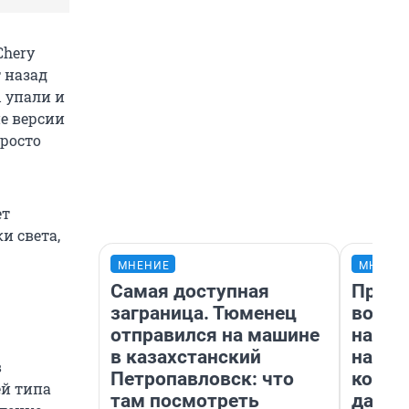
Chery
т назад
 упали и
ие версии
просто
ет
и света,
МНЕНИЕ
МНЕНИ
Самая доступная
Прода
заграница. Тюменец
возьм
отправился на машине
нам г
в казахстанский
налог
в
Петропавловск: что
косне
ей типа
там посмотреть
даже 