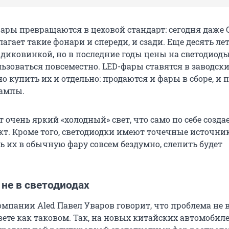
ары превращаются в цеховой стандарт: сегодня даже 
длагает такие фонари и спереди, и сзади. Еще десять ле
диковинкой, но в последние годы цены на светодиоды
ьзоваться повсеместно. LED-фары ставятся в заводск
 купить их и отдельно: продаются и фары в сборе, и 
лампы.
очень яркий «холодный» свет, что само по себе созда
т. Кроме того, светодиодки имеют точечные источник
ь их в обычную фару совсем бездумно, слепить будет
не в светодиодах
омпании Aled Павел Уваров говорит, что проблема не 
вете как таковом. Так, на новых китайских автомобил