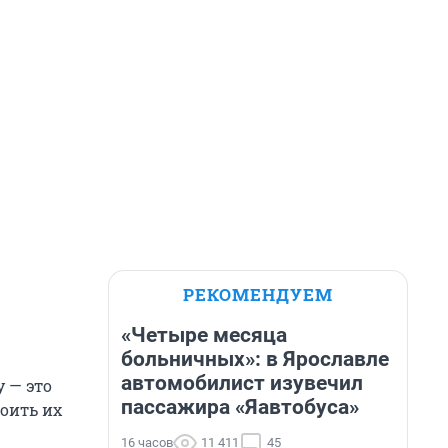
РЕКОМЕНДУЕМ
«Четыре месяца
больничных»: в Ярославле
автомобилист изувечил
у — это
пассажира «Яавтобуса»
оить их
16 часов
11 411
45