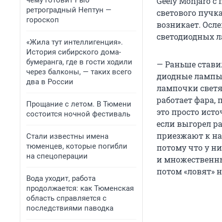
чему готовит Рыб
Geely Monjaro 
ретроградный Нептун —
светового пучк
гороскоп
возникает. Осле
светодиодных 
«Жила тут интеллигенция».
История сибирского дома-
бумеранга, где в гости ходили
— Раньше стави
через балконы, — таких всего
диодные лампы 
два в России
лампочки светят
работает фара,
Прощание с летом. В Тюмени
это просто исто
состоится ночной фестиваль
если выгорел р
приезжают к на
Стали известны имена
тюменцев, которые погибли
потому что у ни
на спецоперации
и множественны
потом «ловят» н
Вода уходит, работа
продолжается: как Тюменская
область справляется с
последствиями паводка