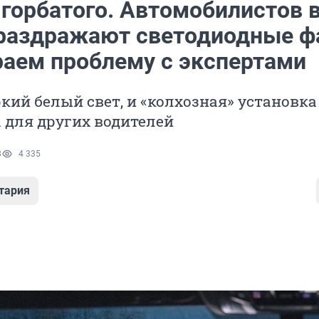
 горбатого. Автомобилистов 
раздражают светодиодные 
раем проблему с экспертами
кий белый свет, и «колхозная» установк
 для других водителей
8
4 335
тария