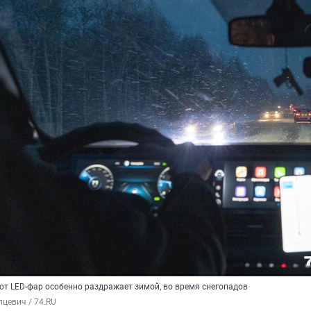
т LED-фар особенно раздражает зимой, во время снегопадов
цевич / 74.RU