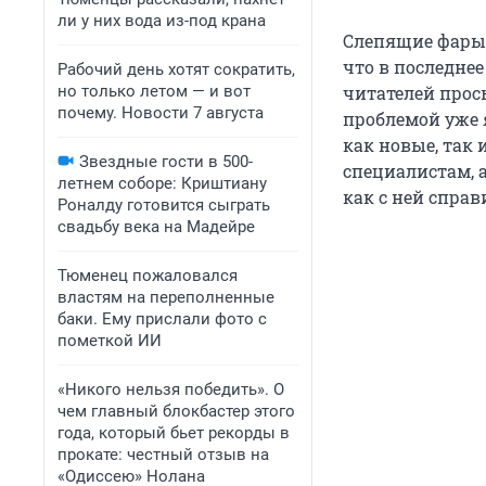
ли у них вода из-под крана
Слепящие фары 
что в последнее
Рабочий день хотят сократить,
но только летом — и вот
читателей прось
почему. Новости 7 августа
проблемой уже 
как новые, так 
Звездные гости в 500-
специалистам, а
летнем соборе: Криштиану
как с ней справ
Роналду готовится сыграть
свадьбу века на Мадейре
Тюменец пожаловался
властям на переполненные
баки. Ему прислали фото с
пометкой ИИ
«Никого нельзя победить». О
чем главный блокбастер этого
года, который бьет рекорды в
прокате: честный отзыв на
«Одиссею» Нолана