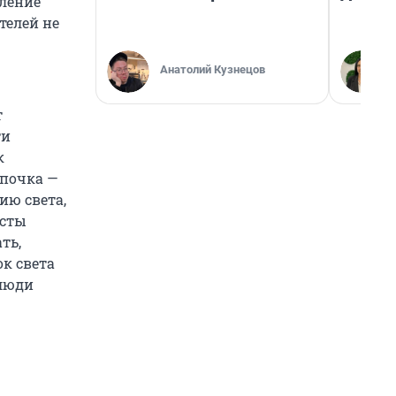
еление
телей не
Анатолий Кузнецов
т
ти
к
мпочка —
ию света,
исты
ть,
ок света
 люди