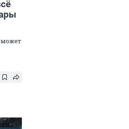
всё
фары
а может