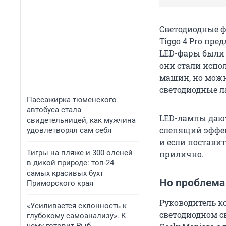
Светодиодные ф
Tiggo 4 Pro пре
LED-фары были 
они стали испол
машин, но можно
светодиодные 
Пассажирка тюменского
автобуса стала
LED-лампы дают 
свидетельницей, как мужчина
слепящий эффек
удовлетворял сам себя
и если поставит
Тигры на пляже и 300 оленей
прилично.
в дикой природе: топ-24
самых красивых бухт
Но проблема 
Приморского края
Руководитель к
«Усиливается склонность к
светодиодном с
глубокому самоанализу». К