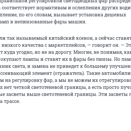
с правильной регулировкой светодиодных фар распред
а соответствует нормативам и ослепления других води
пление, по его словам, вызывает установка дешевых
ламп в нелинзованные фары машин.
ли так называемый китайский ксенон, а сейчас ставя
низкого качества с маркетплейсов, — говорит он. — Э
 куда угодно, но не на дорогу. Многие, не понимая, ка
 покупают лампы и ставят их в фары без линзы. Но ла
чник света, и замена не приведет к большему улучшен
ассеивающий элемент (отражатель). Такие автомобил
м на регулировку фар, а мы не можем их отрегулирова
х нет четкой светотеневой границы, а есть просто пуч
е засветы выше светотеневой границы. Эти засветы
а трассе.