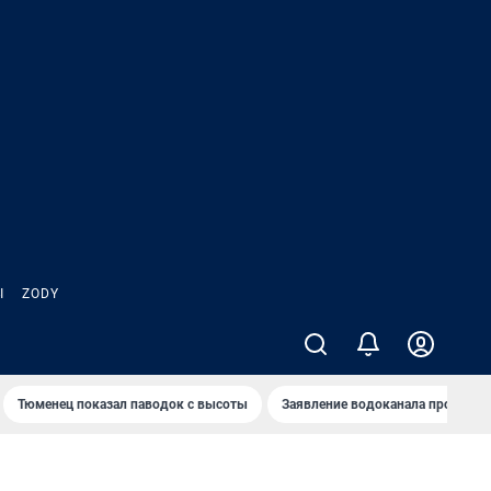
Ы
ZODY
Тюменец показал паводок с высоты
Заявление водоканала про запа