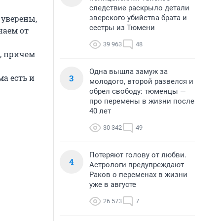
следствие раскрыло детали
зверского убийства брата и
 уверены,
сестры из Тюмени
чаем от
39 963
48
, причем
Одна вышла замуж за
3
ма есть и
молодого, второй развелся и
обрел свободу: тюменцы —
про перемены в жизни после
40 лет
30 342
49
Потеряют голову от любви.
4
Астрологи предупреждают
Раков о переменах в жизни
уже в августе
26 573
7