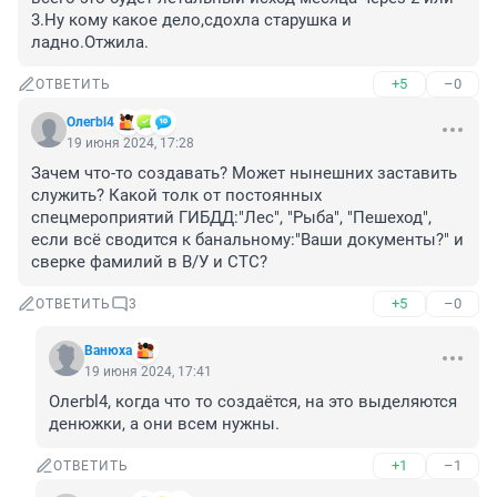
3.Ну кому какое дело,сдохла старушка и 
ладно.Отжила.
+5
–0
ОТВЕТИТЬ
Олегbl4
19 июня 2024, 17:28
Зачем что-то создавать? Может нынешних заставить 
служить? Какой толк от постоянных 
спецмероприятий ГИБДД:"Лес", "Рыба", "Пешеход", 
если всё сводится к банальному:"Ваши документы?" и 
сверке фамилий в В/У и СТС?
+5
–0
ОТВЕТИТЬ
3
Вaнюхa
19 июня 2024, 17:41
Олегbl4, когда что то создаётся, на это выделяются 
денюжки, а они всем нужны.
+1
–1
ОТВЕТИТЬ