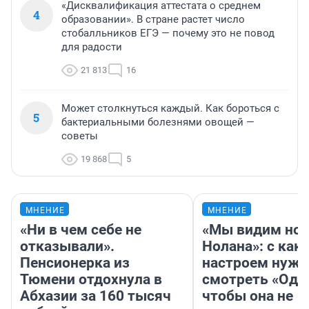
«Дисквалификация аттестата о среднем
4
образовании». В стране растет число
стобалльников ЕГЭ — почему это не повод
для радости
21 813
16
Может столкнуться каждый. Как бороться с
5
бактериальными болезнями овощей —
советы
19 868
5
МНЕНИЕ
МНЕНИЕ
«Ни в чем себе не
«Мы видим нов
отказывали».
Нолана»: с как
Пенсионерка из
настроем нужн
Тюмени отдохнула в
смотреть «Оди
Абхазии за 160 тысяч
чтобы она не