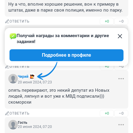
Ну а что, вполне хорошее решение, вон к примеру в 
штатах, даже в парке своя полиция, именно по парку.
+0
–0
ОТВЕТИТЬ
Гость
20 июня 2024, 08:04
Получай награды за комментарии и другие 
задания!
Штрафовать фирмы WHOOSH и ЮРЕНТ. За каждое 
правонарушение. И все сдвинется с мертвой точки. 
Подробнее в профиле
Ибо удавятся за копейку.
+0
–0
ОТВЕТИТЬ
Чирий
20 июня 2024, 07:23
опять перевирают, это некий депутат из Новых 
людей, ляпнул и вот уже к МВД подписали))) 
скоморохи
+0
–0
ОТВЕТИТЬ
Гость
20 июня 2024, 07:20