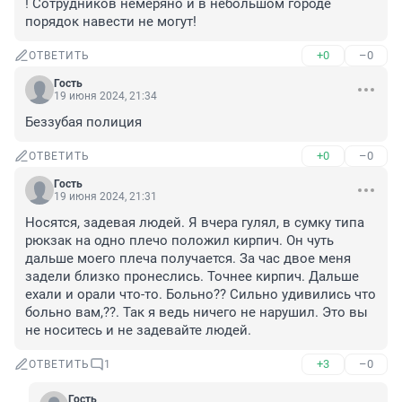
! Сотрудников немеряно и в небольшом городе 
порядок навести не могут!
+0
–0
ОТВЕТИТЬ
Гость
19 июня 2024, 21:34
Беззубая полиция
+0
–0
ОТВЕТИТЬ
Гость
19 июня 2024, 21:31
Носятся, задевая людей. Я вчера гулял, в сумку типа 
рюкзак на одно плечо положил кирпич. Он чуть 
дальше моего плеча получается. За час двое меня 
задели близко пронеслись. Точнее кирпич. Дальше 
ехали и орали что-то. Больно?? Сильно удивились что 
больно вам,??. Так я ведь ничего не нарушил. Это вы 
не носитесь и не задевайте людей.
+3
–0
ОТВЕТИТЬ
1
Гость