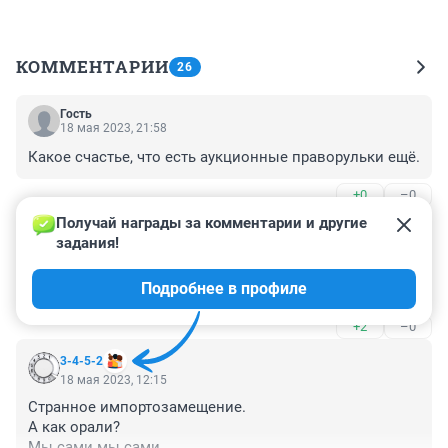
КОММЕНТАРИИ
26
Гость
18 мая 2023, 21:58
Какое счастье, что есть аукционные праворульки ещё.
+0
–0
Получай награды за комментарии и другие 
Гость
18 мая 2023, 12:31
задания!
Только параллельный импорт и правый руль, тогда и 
Подробнее в профиле
торгаши жадность поумерят.
+2
–0
3-4-5-2
18 мая 2023, 12:15
Странное импортозамещение. 

А как орали? 

Мы сами мы сами 
