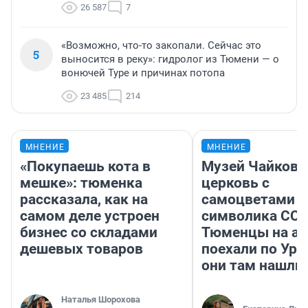
26 587
7
«Возможно, что-то закопали. Сейчас это
5
выносится в реку»: гидролог из Тюмени — о
вонючей Туре и причинах потопа
23 485
214
МНЕНИЕ
МНЕНИЕ
«Покупаешь кота в
Музей Чайковс
мешке»: тюменка
церковь с
рассказала, как на
самоцветами и
самом деле устроен
символика ССС
бизнес со складами
Тюменцы на ав
дешевых товаров
поехали по Ура
они там нашли
Наталья Шорохова