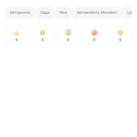
Авторынок
Лада
Niva
Автомобиль Москвич
Цена
0
0
0
0
0