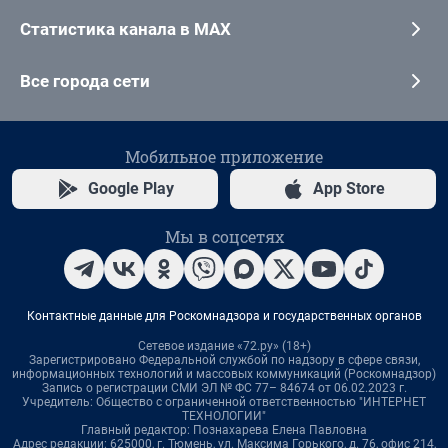
Статистика канала в MAX
Все города сети
Мобильное приложение
Google Play
App Store
Мы в соцсетях
Контактные данные для Роскомнадзора и государственных органов
Сетевое издание «72.ру» (18+)
Зарегистрировано Федеральной службой по надзору в сфере связи,
информационных технологий и массовых коммуникаций (Роскомнадзор)
Запись о регистрации СМИ ЭЛ № ФС 77– 84674 от 06.02.2023 г.
Учредитель: Общество с ограниченной ответственностью "ИНТЕРНЕТ
ТЕХНОЛОГИИ"
Главный редактор: Познахарева Елена Павловна
Адрес редакции: 625000, г. Тюмень, ул. Максима Горького, д. 76, офис 214,