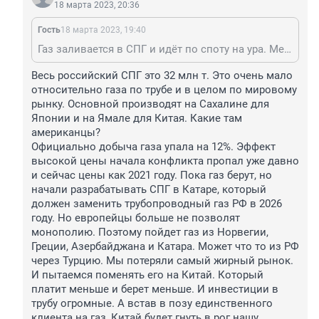
18 марта 2023, 20:36
Гость
18 марта 2023, 19:40
Газ заливается в СПГ и идёт по споту на ура. Мериканци перекупают СПГ прямо в газовозах только шорох стоит. Ну и мешканци до сих пор любят длинную и толстую трубу Газпрома, проукраинские элементы его подрывать не собираются. Южные потоки все работают. Так что насчёт пропукали это куда нибудь в Ломбардию или швейцарский кантон.
Весь российский СПГ это 32 млн т. Это очень мало 
относительно газа по трубе и в целом по мировому 
рынку. Основной производят на Сахалине для 
Японии и на Ямале для Китая. Какие там 
американцы? 

Официально добыча газа упала на 12%. Эффект 
высокой цены начала конфликта пропал уже давно 
и сейчас цены как 2021 году. Пока газ берут, но 
начали разрабатывать СПГ в Катаре, который 
должен заменить трубопроводный газ РФ в 2026 
году. Но европейцы больше не позволят 
монополию. Поэтому пойдет газ из Норвегии, 
Греции, Азербайджана и Катара. Может что то из РФ 
через Турцию. Мы потеряли самый жирный рынок. 
И пытаемся поменять его на Китай. Который 
платит меньше и берет меньше. И инвестиции в 
трубу огромные. А встав в позу единственного 
клиента на газ, Китай будет гнуть в рог нашу 