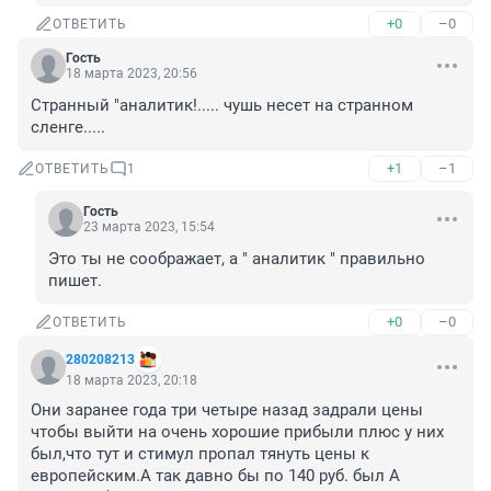
+0
–0
ОТВЕТИТЬ
Гость
18 марта 2023, 20:56
Странный "аналитик!..... чушь несет на странном 
сленге.....
+1
–1
ОТВЕТИТЬ
1
Гость
23 марта 2023, 15:54
Это ты не соображает, а " аналитик " правильно 
пишет.
+0
–0
ОТВЕТИТЬ
280208213
18 марта 2023, 20:18
Они заранее года три четыре назад задрали цены 
чтобы выйти на очень хорошие прибыли плюс у них 
был,что тут и стимул пропал тянуть цены к 
европейским.А так давно бы по 140 руб. был А 