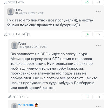
+6
–1
ОТВЕТИТЬ
Гость
18 марта 2023, 19:34
Ну с газом то понятно - все пропукали))), а нефть/
бензин пока ещё продается за бугорище)))
+4
–2
ОТВЕТИТЬ
3
Гость
18 марта 2023, 19:40
Газ заливается в СПГ и идёт по споту на ура. 
Мериканци перекупают СПГ прямо в газовозах 
только шорох стоит. Ну и мешканци до сих пор 
любят длинную и толстую трубу Газпрома, 
проукраинские элементы его подрывать не 
собираются. Южные потоки все работают. Так что 
насчёт пропукали это куда нибудь в Ломбардию 
или швейцарский кантон.
+3
–1
ОТВЕТИТЬ
276071384