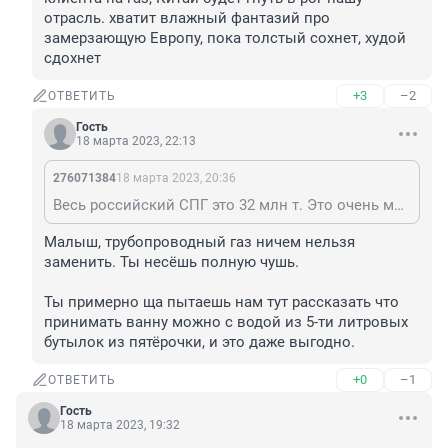
отрасль. хватит влажный фантазий про 
замерзающую Европу, пока толстый сохнет, худой 
сдохнет
+3
–2
ОТВЕТИТЬ
Гость
18 марта 2023, 22:13
276071384
18 марта 2023, 20:36
Весь российский СПГ это 32 млн т. Это очень мало относительно газа по трубе и в целом по мировому рынку. Основной производят на Сахалине для Японии и на Ямале для Китая. Какие там американцы? Официально добыча газа упала на 12%. Эффект высокой цены начала конфликта пропал уже давно и сейчас цены как 2021 году. Пока газ берут, но начали разрабатывать СПГ в Катаре, который должен заменить трубопроводный газ РФ в 2026 году. Но европейцы больше не позволят монополию. Поэтому пойдет газ из Норвегии, Греции, Азербайджана и Катара. Может что то из РФ через Турцию. Мы потеряли самый жирный рынок. И пытаемся поменять его на Китай. Который платит меньше и берет меньше. И инвестиции в трубу огромные. А встав в позу единственного клиента на газ, Китай будет гнуть в рог нашу отрасль. хватит влажный фантазий про замерзающую Европу, пока толстый сохнет, худой сдохнет
Малыш, трубопроводный газ ничем нельзя 
заменить. Ты несёшь полную чушь. 

Ты примерно ща пытаешь нам тут рассказать что 
принимать ванну можно с водой из 5-ти литровых 
бутылок из пятёрочки, и это даже выгодно.
+0
–1
ОТВЕТИТЬ
Гость
18 марта 2023, 19:32