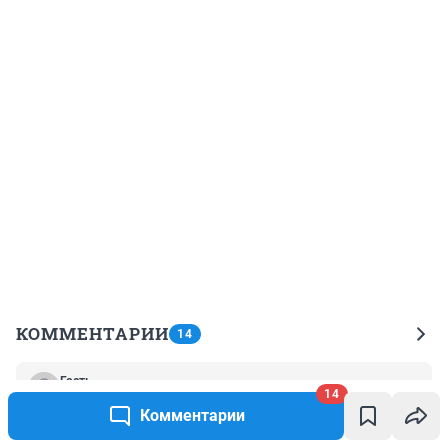
КОММЕНТАРИИ
14
Гость
14
7 марта 2023, 21:32
Комментарии
За 4 млн я лучше EXEED VX куплю, на порядок круче 
машина