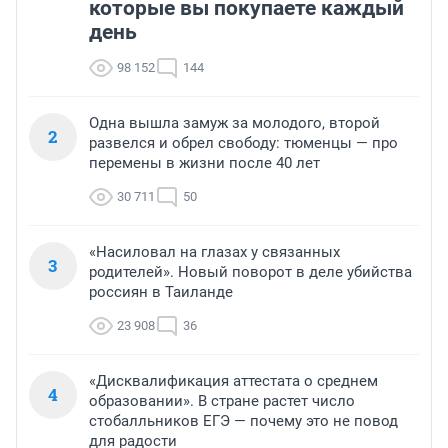
которые вы покупаете каждый
день
98 152
144
Одна вышла замуж за молодого, второй
2
развелся и обрел свободу: тюменцы — про
перемены в жизни после 40 лет
30 711
50
«Насиловал на глазах у связанных
3
родителей». Новый поворот в деле убийства
россиян в Таиланде
23 908
36
«Дисквалификация аттестата о среднем
4
образовании». В стране растет число
стобалльников ЕГЭ — почему это не повод
для радости