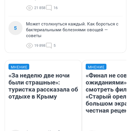
21 858
16
Может столкнуться каждый. Как бороться с
5
бактериальными болезнями овощей —
советы
19 898
5
МНЕНИЕ
МНЕНИЕ
«За неделю две ночи
«Финал не совп
были страшные»:
ожиданиями»: 
туристка рассказала об
смотреть фил
отдыхе в Крыму
«Старый орел» 
большом экран
честная рецен