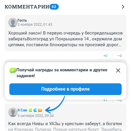
КОММЕНТАРИИ
62
Гость
3 ноября 2022, 01:43
Хороший закон! В первую очередь у беспредельщиков 
забиратьВолгоград ул Покрышкина 14 , окружили дом 
цепями, поставили блокираторы на проезжей дороге, 
установили знаки самовольно.
+0
–0
Гость
3 октября 2022, 12:54
Получай награды за комментарии и другие 
задания!
Мой отец пенсионер всю жизнь копил на ниву и вот 2 
года как ездит на новой и вот теперь за это годы 
Подробнее в профиле
жизни и труда отдать что он таким трудом купил? А 
не принаглели ли власти.
+1
–0
Я Сам
3 октября 2022, 09:34
Как всегда Нивы и УАЗы у крестьян заберут, а богатеи 
на Крузаках, Гкликах, Порше кататься будут. Зашибись