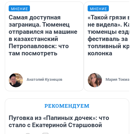
МНЕНИЕ
МНЕНИЕ
Самая доступная
«Такой грязи в
заграница. Тюменец
не видела». Ка
отправился на машине
тюменцы ездил
в казахстанский
фестиваль за 9
Петропавловск: что
топливный кри
там посмотреть
колонка
Анатолий Кузнецов
Мария Токмако
РЕКОМЕНДУЕМ
Пуговка из «Папиных дочек»: что
стало с Екатериной Старшовой