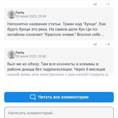
+0
–1
Гость
26 июня 2022, 23:49
Непонятно название статьи. Туман над "Хунци". Как 
будто Хунци это река. На самом деле Хун Ци по-
китайски означает "Красное знамя." Вполне себе 
советское название.
+0
–0
Гость
26 июня 2022, 20:40
Был же их обзор. Там все коннекты и клеммы в 
районе днища без гидроизоляции. Через 6 месяцев 
нашей зимы вся электроника с ума начнёт сходить и 
никто за это чудо не возьмётся чинить.
+1
–0
Читать все комментарии