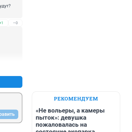
дут? 
+1
–0
+1
–0
РЕКОМЕНДУЕМ
«Не вольеры, а камеры
равить
пыток»: девушка
пожаловалась на
состояние экопарка