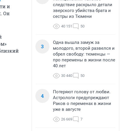
следствие раскрыло детали
ти и
зверского убийства брата и
. Он
сестры из Тюмени
40 151
50
й
Одна вышла замуж за
ом»
3
молодого, второй развелся и
(близкий
обрел свободу: тюменцы —
про перемены в жизни после
40 лет
30 440
50
Потеряют голову от любви.
4
Астрологи предупреждают
Раков о переменах в жизни
уже в августе
26 669
7