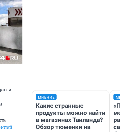
gan и
МНЕНИЕ
МНЕНИ
н.
Какие странные
«Поку
продукты можно найти
мешке
в магазинах Таиланда?
расска
оль
Обзор тюменки на
самом
билей