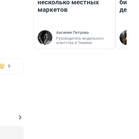
несколько местных
бизне
маркетов
дешев
Аксиния Петрова
Руководитель модельного
агентства в Тюмени
0