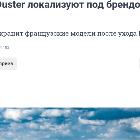
Duster локализуют под бренд
ранит французские модели после ухода 
4 182
ариев