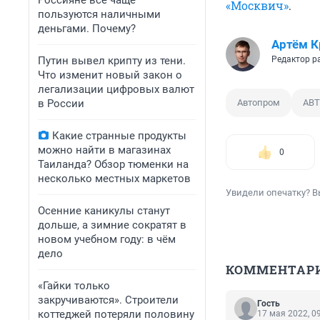
Россияне всё чаще
«Москвич»
.
пользуются наличными
деньгами. Почему?
Артём К
Путин вывел крипту из тени.
Редактор р
Что изменит новый закон о
легализации цифровых валют
в России
Автопром
АВ
Какие странные продукты
можно найти в магазинах
0
Таиланда? Обзор тюменки на
несколько местных маркетов
Увидели опечатку? В
Осенние каникулы станут
дольше, а зимние сократят в
новом учебном году: в чём
дело
КОММЕНТАР
«Гайки только
закручиваются». Строители
Гость
коттеджей потеряли половину
17 мая 2022, 0