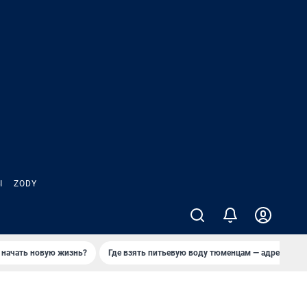
Ы
ZODY
 начать новую жизнь?
Где взять питьевую воду тюменцам — адреса