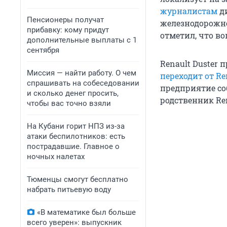
журналистам
д
Пенсионеры получат
железнодорожн
прибавку: кому придут
отметил, что во
дополнительные выплаты с 1
сентября
Renault Duster
Миссия — найти работу. О чем
переходит от R
спрашивать на собеседовании
предприятие соб
и сколько денег просить,
родственник Ren
чтобы вас точно взяли
На Кубани горит НПЗ из-за
атаки беспилотников: есть
пострадавшие. Главное о
ночных налетах
Тюменцы смогут бесплатно
набрать питьевую воду
«В математике был больше
всего уверен»: выпускник