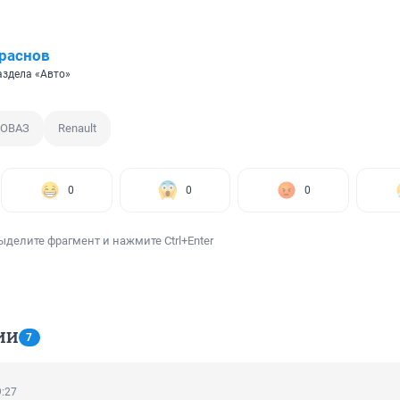
раснов
аздела «Авто»
ТОВАЗ
Renault
0
0
0
ыделите фрагмент и нажмите Ctrl+Enter
ИИ
7
9:27