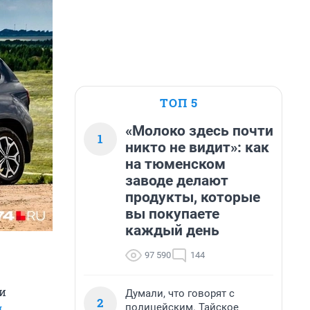
ТОП 5
«Молоко здесь почти
1
никто не видит»: как
на тюменском
заводе делают
продукты, которые
вы покупаете
каждый день
97 590
144
ти
Думали, что говорят с
2
полицейским. Тайское
л