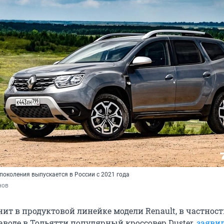
о поколения выпускается в России с 2021 года
нов
ит в продуктовой линейке модели Renault, в частнос
аводе в Тольятти популярный кроссовер Duster,
заяви