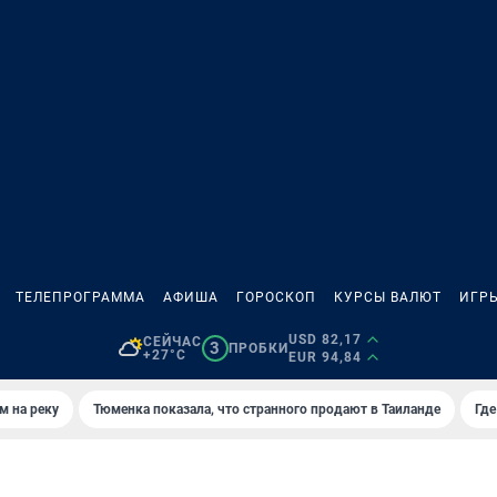
ТЕЛЕПРОГРАММА
АФИША
ГОРОСКОП
КУРСЫ ВАЛЮТ
ИГР
USD 82,17
СЕЙЧАС
3
ПРОБКИ
+27°C
EUR 94,84
м на реку
Тюменка показала, что странного продают в Таиланде
Где