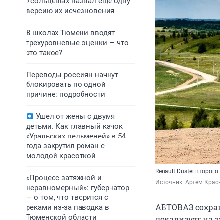
Усольцевых назвал еще одну
версию их исчезновения
В школах Тюмени вводят
трехуровневые оценки — что
это такое?
Переводы россиян начнут
блокировать по одной
причине: подробности
Ушел от жены с двумя
детьми. Как главный качок
«Уральских пельменей» в 54
года закрутил роман с
молодой красоткой
Renault Duster второг
«Процесс затяжной и
Источник: 
Артем Крас
неравномерный»: губернатор
— о том, что творится с
АВТОВАЗ сохран
реками из-за паводка в
Тюменской области
локализует на з