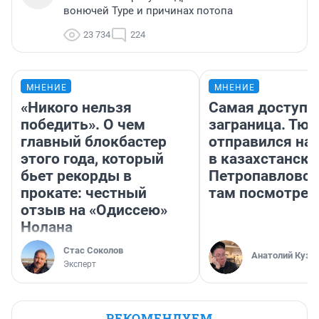
вонючей Туре и причинах потопа
23 734
224
МНЕНИЕ
МНЕНИЕ
«Никого нельзя
Самая доступн
победить». О чем
заграница. Тю
главный блокбастер
отправился на
этого года, который
в казахстански
бьет рекорды в
Петропавловск
прокате: честный
там посмотрет
отзыв на «Одиссею»
Нолана
Стас Соколов
Анатолий Кузн
Эксперт
РЕКОМЕНДУЕМ