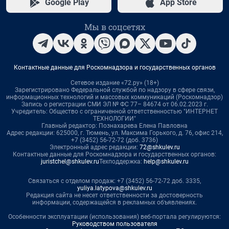
Google Play
App Store
Мы в соцсетях
Контактные данные для Роскомнадзора и государственных органов
Сетевое издание «72.ру» (18+)
Зарегистрировано Федеральной службой по надзору в сфере связи,
информационных технологий и массовых коммуникаций (Роскомнадзор)
Запись о регистрации СМИ ЭЛ № ФС 77– 84674 от 06.02.2023 г.
Учредитель: Общество с ограниченной ответственностью "ИНТЕРНЕТ
ТЕХНОЛОГИИ"
Главный редактор: Познахарева Елена Павловна
Адрес редакции: 625000, г. Тюмень, ул. Максима Горького, д. 76, офис 214,
+7 (3452) 56-72-72 (доб. 3736)
Электронный адрес редакции:
72@shkulev.ru
Контактные данные для Роскомнадзора и государственных органов:
juristchel@shkulev.ru
Техподдержка:
help@shkulev.ru
Связаться с отделом продаж: +7 (3452) 56-72-72 доб. 3335,
yuliya.latypova@shkulev.ru
Редакция сайта не несет ответственности за достоверность
информации, содержащейся в рекламных объявлениях.
Особенности эксплуатации (использования) веб-портала регулируются:
Руководством пользователя