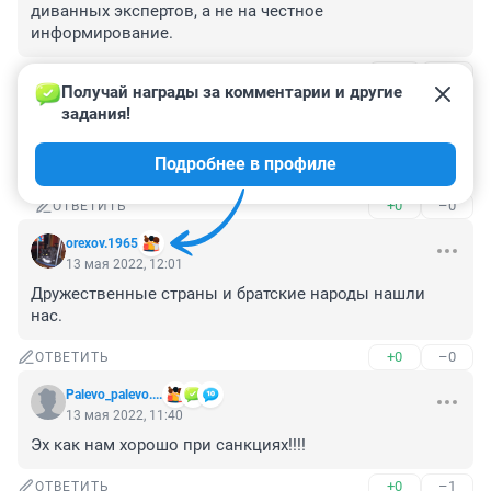
диванных экспертов, а не на честное 
информирование.
+0
–2
ОТВЕТИТЬ
1
Получай награды за комментарии и другие 
задания!
Гость
13 мая 2022, 15:34
Подробнее в профиле
ну что, Вовка, проинформируй нас честно
+0
–0
ОТВЕТИТЬ
orexov.1965
13 мая 2022, 12:01
Дружественные страны и братские народы нашли 
нас.
+0
–0
ОТВЕТИТЬ
Palevo_palevo....
13 мая 2022, 11:40
Эх как нам хорошо при санкциях!!!!
+0
–1
ОТВЕТИТЬ