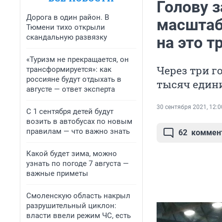
Голову з
Дорога в один район. В
масштаб
Тюмени тихо открыли
скандальную развязку
на это т
«Туризм не прекращается, он
Через три г
трансформируется»: как
россияне будут отдыхать в
тысяч едини
августе — ответ эксперта
30 сентября 2021, 12:0
С 1 сентября детей будут
возить в автобусах по новым
правилам — что важно знать
62
коммен
Какой будет зима, можно
узнать по погоде 7 августа —
важные приметы
Смоленскую область накрыл
разрушительный циклон:
власти ввели режим ЧС, есть