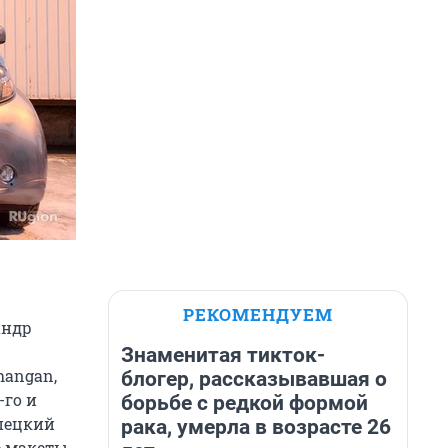
РЕКОМЕНДУЕМ
андр
Знаменитая тикток-
hangan,
блогер, рассказывавшая о
-го и
борьбе с редкой формой
ипецкий
рака, умерла в возрасте 26
е макеты