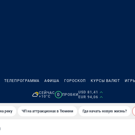
ТЕЛЕПРОГРАММА
АФИША
ГОРОСКОП
КУРСЫ ВАЛЮТ
ИГР
USD 81,41
СЕЙЧАС
0
ПРОБКИ
+10°C
EUR 94,06
на реку
ЧП на аттракционах в Тюмени
Где начать новую жизнь?
И