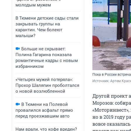
молодым мужем
В Тюмени детские сады стали
закрывать группы на
карантин. Чем болеют
малыши?
Больше не скрывает:
Полина Гагарина показала
романтичные кадры с новым
избранником
Пока в России встреч
«Четырех мужей потеряла»:
Источник: 
Артем Крас
Прохор Шаляпин проболтался
о новой возлюбленной
Другой проект 
Морозов: собир
В Тюмени на Полевой
«Моторинвест», 
провалился асфальт прямо
перед проезжавшим авто
но в 2019 году 
вовсе оказалас
Нам врали, что кофе вреден?
проект как наи