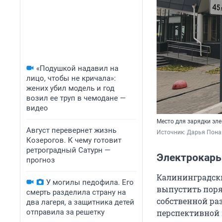
«Подушкой надавил на
лицо, чтобы не кричала»:
жених убил модель и год
возил ее труп в чемодане —
видео
Место для зарядки эл
Август перевернет жизнь
Источник: 
Дарья Пона
Козерогов. К чему готовит
ретроградный Сатурн —
Электрокары
прогноз
Калининградски
У могилы педофила. Его
выпустить поря
смерть разделила страну на
собственной ра
два лагеря, а защитника детей
отправила за решетку
перспективной 