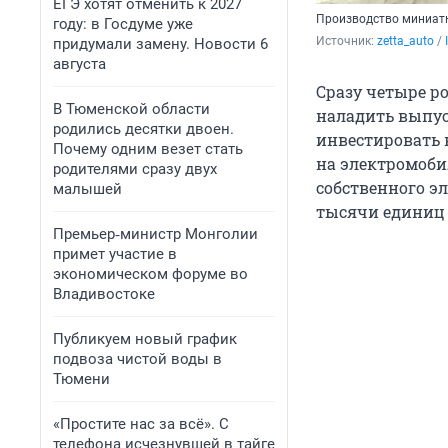
ЕГЭ хотят отменить к 2027
Производство миниатю
году: в Госдуме уже
Источник: 
zetta_auto
 / 
придумали замену. Новости 6
августа
Сразу четыре р
В Тюменской области
наладить выпус
родились десятки двоен.
инвестировать 
Почему одним везет стать
на электромоб
родителями сразу двух
собственного э
малышей
тысячи единиц 
Премьер‑министр Монголии
примет участие в
экономическом форуме во
Владивостоке
Публикуем новый график
подвоза чистой воды в
Тюмени
«Простите нас за всё». С
телефона исчезнувшей в тайге