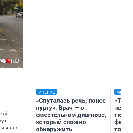
МНЕНИЕ
МНЕНИ
«Спуталась речь, понес
«Тако
пургу». Врач — о
не вид
вой
смертельном диагнозе,
тюмен
у с
который сложно
фести
ны явно
обнаружить
топли