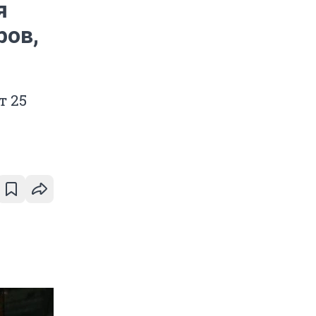
я
ров,
т 25