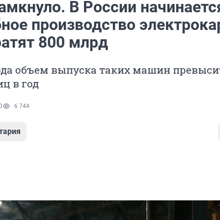
амкнуло. В России начинаетс
ное производство электрока
ратят 800 млрд
ода объем выпуска таких машин превыси
ц в год
0
6 744
тария