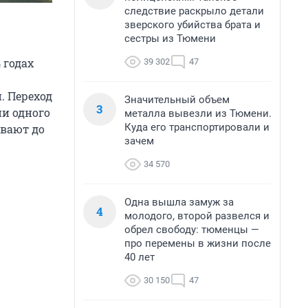
следствие раскрыло детали
зверского убийства брата и
сестры из Тюмени
 годах
39 302
47
. Переход
Значительный объем
3
ни одного
металла вывезли из Тюмени.
Куда его транспортировали и
ивают до
зачем
34 570
Одна вышла замуж за
4
молодого, второй развелся и
обрел свободу: тюменцы —
про перемены в жизни после
40 лет
30 150
47