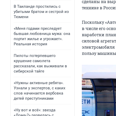
сделаны на выро
В Таиланде простились с
технике в Росси
убитыми братом и сестрой из
Тюмени
Поскольку «Авт
в числе его ос
«Меня годами преследует
бывшая любовница мужа: она
наработки план
портит жилье и угрожает».
силовой агрегат
Реальная история
электромобиля а
пользу машины с
Пилоты потерпевшего
крушение самолета
рассказали, как выживали в
сибирской тайге
«Нужны активные ребята».
Узнали у экспертов, с каких
слов начинается вербовка
детей преступниками
«Ну вот и всё»: звезда
«Дома-2» развелась с