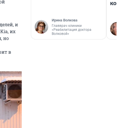
ой
колон
Ирина Волкова
елей, и
Главврач клиники
«Реабилитация доктора
Kia, их
Волковой»
, но
рит в