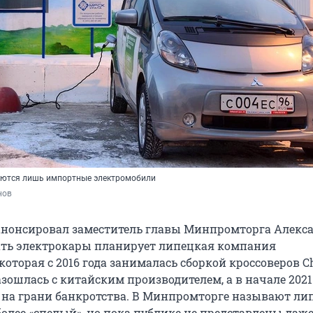
аются лишь импортные электромобили
нов
анонсировал заместитель главы Минпромторга Алекс
ать электрокары планирует липецкая компания
которая с 2016 года занималась сборкой кроссоверов C
разошлась с китайским производителем, а в начале 2021
ь на грани банкротства. В Минпромторге называют л
более «спелый», но пока публике не представлены даж