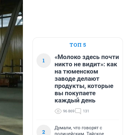
ТОП 5
«Молоко здесь почти
1
никто не видит»: как
на тюменском
заводе делают
продукты, которые
вы покупаете
каждый день
96 869
131
Думали, что говорят с
2
полицейским. Тайское