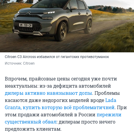
Citroen C3 Aircross избавился от гигантских противотуманок
Источник: 
Citroen
Впрочем, прайсовые цены сегодня уже почти
неактуальны: из-за дефицита автомобилей
дилеры активно навязывают допы
. Проблемы
касаются даже недорогих моделей вроде
Lada
Granta, купить которую всё проблематичней
. При
этом продажи автомобилей в России
пережили
существенный обвал
: дилерам просто нечего
предложить клиентам.