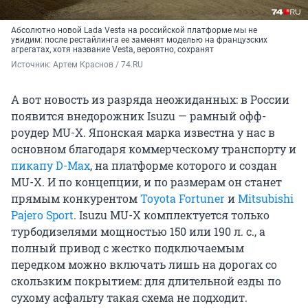
Абсолютно новой Lada Vesta на российской платформе мы не
увидим: после рестайлинга ее заменят моделью на французских
агрегатах, хотя название Vesta, вероятно, сохранят
Источник: 
Артем Краснов / 74.RU
А вот новость из разряда неожиданных: в России
появится внедорожник Isuzu — рамный офф-
роудер MU-X. Японская марка известна у нас в
основном благодаря коммерческому транспорту и
пикапу D-Max
, на платформе которого и создан
MU-X. И по концепции, и по размерам он станет
прямым конкурентом
Toyota Fortuner
и
Mitsubishi
Pajero Sport
. Isuzu MU-X комплектуется только
турбодизелями мощностью 150 или 190 л. с., а
полный привод с жестко подключаемым
передком можно включать лишь на дорогах со
скользким покрытием: для длительной езды по
сухому асфальту такая схема не подходит.