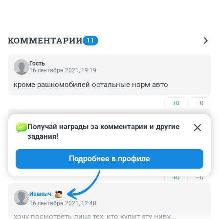
КОММЕНТАРИИ
11
Гость
16 сентября 2021, 19:19
кроме рашкомобилей остальные норм авто
+0
–0
Гость
16 сентября 2021, 14:34
Получай награды за комментарии и другие 
задания!
Когда исчезнут российские малолитражки, 
автомобили этого класса в средства роскоши 
Подробнее в профиле
превратятся. Будут очень длрогими....
+0
–0
Иваныч.
16 сентября 2021, 12:48
хочу посмотреть лица тех, кто купит эту ниву...