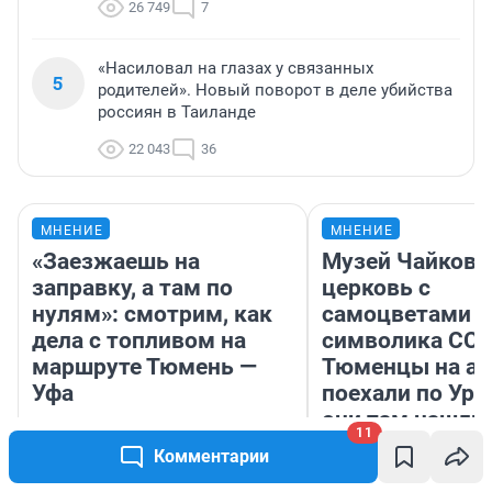
26 749
7
«Насиловал на глазах у связанных
5
родителей». Новый поворот в деле убийства
россиян в Таиланде
22 043
36
МНЕНИЕ
МНЕНИЕ
«Заезжаешь на
Музей Чайковс
заправку, а там по
церковь с
нулям»: смотрим, как
самоцветами и
дела с топливом на
символика ССС
маршруте Тюмень —
Тюменцы на ав
Уфа
поехали по Ура
они там нашли
11
Комментарии
Екатерина Бурлева
Екатерина Лит