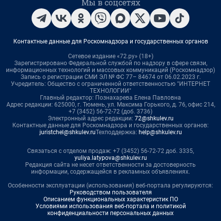
Мы в соцсетях
Контактные данные для Роскомнадзора и государственных органов
Сетевое издание «72.ру» (18+)
Зарегистрировано Федеральной службой по надзору в сфере связи,
информационных технологий и массовых коммуникаций (Роскомнадзор)
Запись о регистрации СМИ ЭЛ № ФС 77– 84674 от 06.02.2023 г.
Учредитель: Общество с ограниченной ответственностью "ИНТЕРНЕТ
ТЕХНОЛОГИИ"
Главный редактор: Познахарева Елена Павловна
Адрес редакции: 625000, г. Тюмень, ул. Максима Горького, д. 76, офис 214,
+7 (3452) 56-72-72 (доб. 3736)
Электронный адрес редакции:
72@shkulev.ru
Контактные данные для Роскомнадзора и государственных органов:
juristchel@shkulev.ru
Техподдержка:
help@shkulev.ru
Связаться с отделом продаж: +7 (3452) 56-72-72 доб. 3335,
yuliya.latypova@shkulev.ru
Редакция сайта не несет ответственности за достоверность
информации, содержащейся в рекламных объявлениях.
Особенности эксплуатации (использования) веб-портала регулируются:
Руководством пользователя
Описанием функциональных характеристик ПО
Условиями использования веб-портала и политикой
конфиденциальности персональных данных