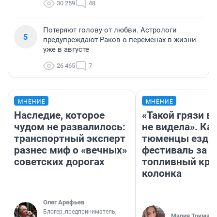
30 259
48
Потеряют голову от любви. Астрологи
5
предупреждают Раков о переменах в жизни
уже в августе
26 465
7
МНЕНИЕ
МНЕНИЕ
Наследие, которое
«Такой грязи в
чудом не развалилось:
не видела». Ка
транспортный эксперт
тюменцы ездил
разнес миф о «вечных»
фестиваль за 9
советских дорогах
топливный кри
колонка
Олег Арефьев
Блогер, предприниматель,
Мария Токмако