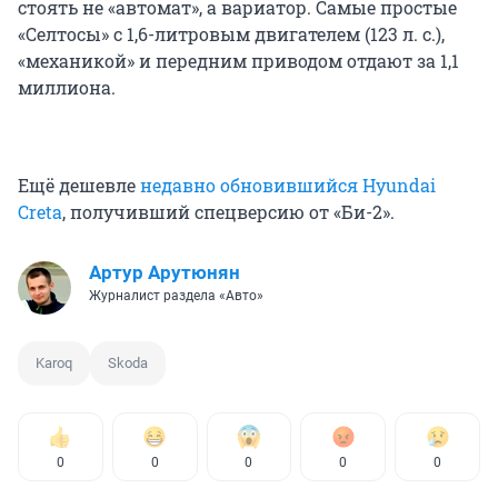
стоять не «автомат», а вариатор. Самые простые
«Селтосы» с 1,6-литровым двигателем (123 л. с.),
«механикой» и передним приводом отдают за 1,1
миллиона.
Ещё дешевле
недавно обновившийся Hyundai
Creta
, получивший спецверсию от «Би-2».
Артур Арутюнян
Журналист раздела «Авто»
Karoq
Skoda
0
0
0
0
0