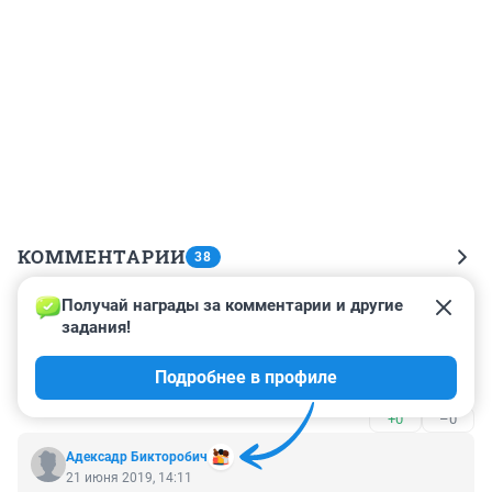
КОММЕНТАРИИ
38
Получай награды за комментарии и другие 
Гость
13 сентября 2021, 16:37
задания!
Дааа! Лучше бы ладу икс рэй взял там только головку 
Подробнее в профиле
ремонтировать 😂
+0
–0
Адексадр Бикторобич
21 июня 2019, 14:11