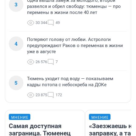
Одна вышла замуж за молодого, второй
3
развелся и обрел свободу: тюменцы — про
перемены в жизни после 40 лет
30 344
49
Потеряют голову от любви. Астрологи
4
предупреждают Раков о переменах в жизни
уже в августе
26 576
7
Тюмень уходит под воду — показываем
5
кадры потопа с небоскреба на ДОКе
23 875
172
МНЕНИЕ
МНЕНИЕ
Самая доступная
«Заезжаешь на
заграница. Тюменец
заправку, а там